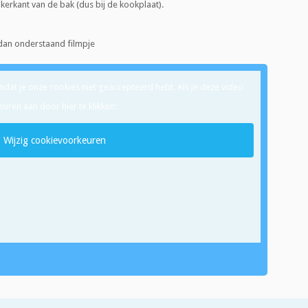
inkerkant van de bak (dus bij de kookplaat).
 dan onderstaand filmpje
omdat je onze cookies niet geaccepteerd hebt. Als je deze video
euren aan door hier te klikken:
Wijzig cookievoorkeuren