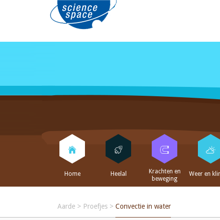
Krachten en
Home
Heelal
Weer en kl
beweging
Aarde
>
Proefjes
>
Convectie in water