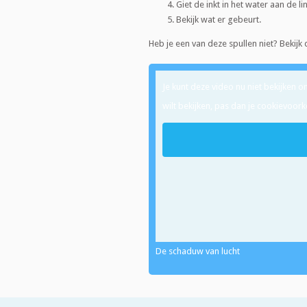
Giet de inkt in het water aan de l
Bekijk wat er gebeurt.
Heb je een van deze spullen niet? Bekijk
Je kunt deze video nu niet bekijken 
wilt bekijken, pas dan je cookievoork
De schaduw van lucht
Verder experimenteren?