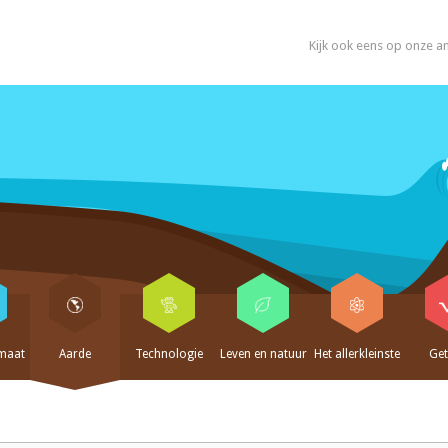
Kijk ook eens op onze a
imaat
Aarde
Technologie
Leven en natuur
Het allerkleinste
Get