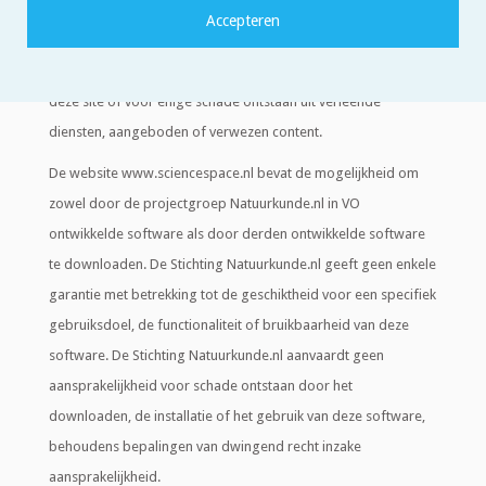
of onjuiste informatie die middels deze website gevonden
wordt. De Stichting Natuurkunde.nl aanvaardt geen enkele
aansprakelijkheid voor schade ontstaan uit het bezoeken van
deze site of voor enige schade ontstaan uit verleende
diensten, aangeboden of verwezen content.
De website www.sciencespace.nl bevat de mogelijkheid om
zowel door de projectgroep Natuurkunde.nl in VO
ontwikkelde software als door derden ontwikkelde software
te downloaden. De Stichting Natuurkunde.nl geeft geen enkele
garantie met betrekking tot de geschiktheid voor een specifiek
gebruiksdoel, de functionaliteit of bruikbaarheid van deze
software. De Stichting Natuurkunde.nl aanvaardt geen
aansprakelijkheid voor schade ontstaan door het
downloaden, de installatie of het gebruik van deze software,
behoudens bepalingen van dwingend recht inzake
aansprakelijkheid.