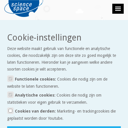
Cookie-instellingen
Deze website maakt gebruik van functionele en analytische
Disclaimer
cookies, die noodzakelijk zijn om deze site zo goed mogelijk te
laten functioneren. Hieronder kan je aangeven welke andere
Gebruik van enige informatie verkregen middels deze website
soorten cookies je wilt accepteren.
is voor risico van de gebruiker.
Functionele cookies:
Cookies die nodig zijn om de
De Stichting Natuurkunde.nl spant zich in te waarborgen dat
website te laten functioneren.
de te verkrijgen informatie en het aanbod van relevante
Analytische cookies:
Cookies die nodig zijn om
content waarnaar wordt verwezen en waarin
statistieken voor eigen gebruik te verzamelen.
www.sciencespace.nl als portal fungeert volledig en juist is,
Cookies van derden:
Marketing- en trackingcookies die
daarentegen kan de Stichting Natuurkunde.nl niet
geplaatst worden door Youtube.
verantwoordelijk worden gehouden voor enige onvolledige