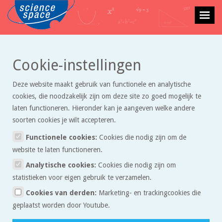
>
>
Cookie-instellingen
Getallen
Artikelen
Pi
Deze website maakt gebruik van functionele en analytische
Pi
cookies, die noodzakelijk zijn om deze site zo goed mogelijk te
laten functioneren. Hieronder kan je aangeven welke andere
soorten cookies je wilt accepteren.
De Griekse letter pi (
) kom je veel tegen in de wiskunde. Het
getal pi is het getal dat je krijgt als je de omtrek van een cirkel deelt
Functionele cookies:
Cookies die nodig zijn om de
door de diameter van die cirkel. Omgekeerd kun je pi dus ook
website te laten functioneren.
gebruiken om de omtrek te berekenen als je alleen de diameter
Analytische cookies:
Cookies die nodig zijn om
weet. Pi is een getal met oneindig veel decimalen, maar wordt
statistieken voor eigen gebruik te verzamelen.
meestal afgekort tot 3,14.
Cookies van derden:
Marketing- en trackingcookies die
geplaatst worden door Youtube.