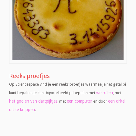
Reeks proefjes
Op Sciencespace vind je een reeks proefjes waarmee je het getal pi
wc-rollen
kunt bepalen. Je kunt bijvoorbeeld pi bepalen met
, met
het gooien van dartpijltjes
een computer
een cirkel
, met
en door
uit te knippen
.