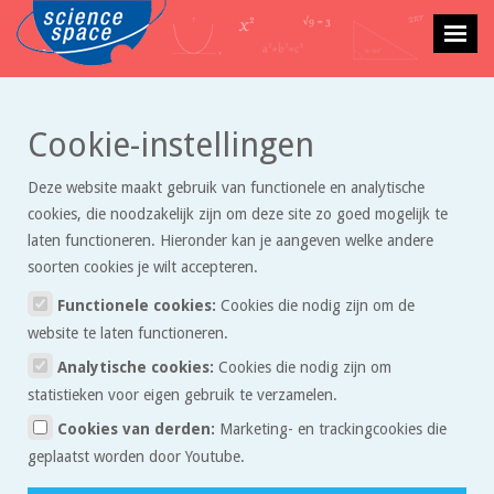
>
>
Cookie-instellingen
Getallen
Artikelen
Dobbelstenen en kansberekening
Deze website maakt gebruik van functionele en analytische
Dobbelstenen en
cookies, die noodzakelijk zijn om deze site zo goed mogelijk te
kansberekening
laten functioneren. Hieronder kan je aangeven welke andere
soorten cookies je wilt accepteren.
Functionele cookies:
Cookies die nodig zijn om de
website te laten functioneren.
Analytische cookies:
Cookies die nodig zijn om
statistieken voor eigen gebruik te verzamelen.
Cookies van derden:
Marketing- en trackingcookies die
Er zijn op de wereld duizenden verschillende soorten
geplaatst worden door Youtube.
gezelschapsspelletjes. Sommige spelletjes zijn heel tactisch