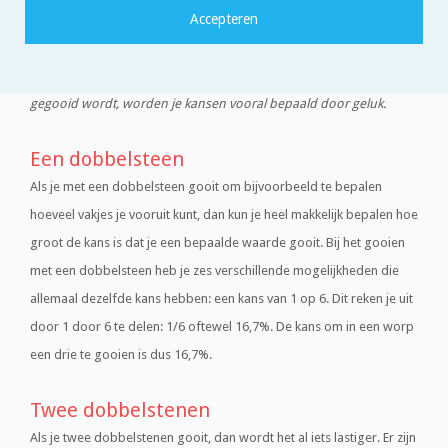
(bijvoorbeeld schaken, Risk en Catan), andere bevatten een flinke
portie geluk (bijvoorbeeld Mens erger je niet! en Ganzenbord).
Vooral bij spellen waarbij met een of meerdere dobbelstenen
gegooid wordt, worden je kansen vooral bepaald door geluk.
Een dobbelsteen
Als je met een dobbelsteen gooit om bijvoorbeeld te bepalen
hoeveel vakjes je vooruit kunt, dan kun je heel makkelijk bepalen hoe
groot de kans is dat je een bepaalde waarde gooit. Bij het gooien
met een dobbelsteen heb je zes verschillende mogelijkheden die
allemaal dezelfde kans hebben: een kans van 1 op 6. Dit reken je uit
door 1 door 6 te delen: 1/6 oftewel 16,7%. De kans om in een worp
een drie te gooien is dus 16,7%.
Twee dobbelstenen
Als je twee dobbelstenen gooit, dan wordt het al iets lastiger. Er zijn