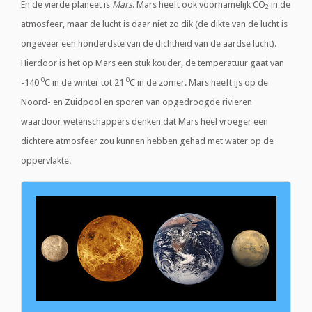
En de vierde planeet is
Mars
. Mars heeft ook voornamelijk CO
in de
2
atmosfeer, maar de lucht is daar niet zo dik (de dikte van de lucht is
ongeveer een honderdste van de dichtheid van de aardse lucht).
Hierdoor is het op Mars een stuk kouder, de temperatuur gaat van
0
0
-140
C in de winter tot 21
C in de zomer. Mars heeft ijs op de
Noord- en Zuidpool en sporen van opgedroogde rivieren
waardoor wetenschappers denken dat Mars heel vroeger een
dichtere atmosfeer zou kunnen hebben gehad met water op de
oppervlakte.