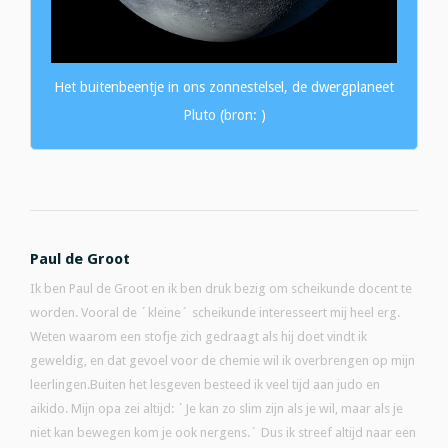
Het buitenbeentje in ons zonnestelsel, de dwergplaneet
Pluto (bron: )
Paul de Groot
Ik ben Paul de Groot en ik ben druk bezig om scheikunde docent te
worden. Vooral de ´kleine´ scheikunde interesseert mij heel erg.
Weten waarom een stofje zich gedraagt als hij doet vindt ik
geweldig, en dat gevoel voor de chemie wil ik overbrengen op mijn
leerlingen.Buiten het lesgeven besteed ik veel tijd aan judo en
aikido. Mijn opa zei altijd: ´Je kan zo slim zijn als je wil, maar als je
niet kan bewegen kom je ook nergens.´ Dus ik streef altijd naar een