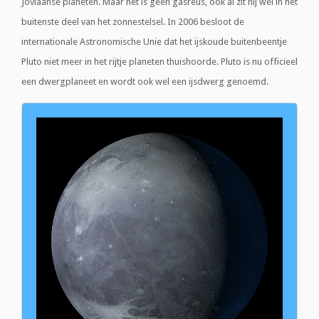
Joviaanse planeten. Maar het is geen gasreus, ook al zit hij wel in het
buitenste deel van het zonnestelsel. In 2006 besloot de
internationale Astronomische Unie dat het ijskoude buitenbeentje
Pluto niet meer in het rijtje planeten thuishoorde. Pluto is nu officieel
een dwergplaneet en wordt ook wel een ijsdwerg genoemd.