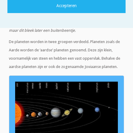
planeten ontdekt. Waardoor we in totaal op acht planeten
uitkomen: Mercurius, Venus, Aarde, Mars, Jupiter, Saturnus,
Uranus, Neptunus. Eerst stond Pluto ook in het rijtje planeten,
maar dit bleek later een buitenbeentje.
De planeten worden in twee groepen verdeeld. Planeten zoals de
Aarde worden de ‘aardse’ planeten genoemd. Deze zijn klein,
voornamelijk van steen en hebben een vast oppervlak. Behalve de
aardse planeten zijn er ook de zogenaamde Joviaanse planeten.