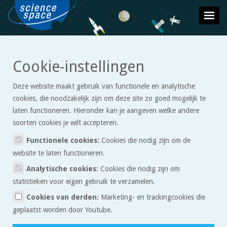
>
>
Cookie-instellingen
Heelal
Artikelen
Planeten in ons zonnestelsel
Deze website maakt gebruik van functionele en analytische
Planeten in ons zonnestelsel
cookies, die noodzakelijk zijn om deze site zo goed mogelijk te
laten functioneren. Hieronder kan je aangeven welke andere
soorten cookies je wilt accepteren.
Vroeger, toen wetenschappers de lucht bestudeerden zagen ze
dat er vijf ‘sterren’ waren die bewogen ten opzichte van de rest.
Functionele cookies:
Cookies die nodig zijn om de
Deze ‘sterren’ noemde ze ‘planeten’ naar het Griekse woord voor
website te laten functioneren.
dwaler. En ze hielden de bewegingen goed bij in hun bestanden.
Analytische cookies:
Cookies die nodig zijn om
Hierdoor waren astronomen later in staat om te verklaren
statistieken voor eigen gebruik te verzamelen.
waarom de planeten zo bewogen: alle planeten (inclusief de
Cookies van derden:
Marketing- en trackingcookies die
aarde) bewegen in een cirkelbeweging om de zon heen. Later
geplaatst worden door Youtube.
hebben we met behulp van telescopen het bestaan van nog drie