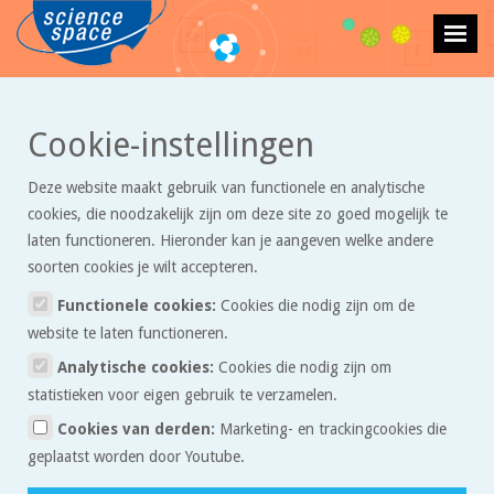
>
>
Cookie-instellingen
Het allerkleinste
Artikelen
Naar de maan in 1,3 seconde!
Deze website maakt gebruik van functionele en analytische
Naar de maan in 1,3 seconde!
cookies, die noodzakelijk zijn om deze site zo goed mogelijk te
laten functioneren. Hieronder kan je aangeven welke andere
soorten cookies je wilt accepteren.
In Zwitserland, bij het meer van Genève, wordt het grootste
experiment ooit uitgevoerd. Proefjes in de klas passen meestal
Functionele cookies:
Cookies die nodig zijn om de
makkelijk op tafel, maar in Zwitserland werken ze met een
website te laten functioneren.
cirkelvormige tunnel die bijna 27 kilometer lang is, het gebied dat
Analytische cookies:
Cookies die nodig zijn om
binnen de tunnel ligt is ongeveer zo groot als Den Haag! Deze
statistieken voor eigen gebruik te verzamelen.
tunnel heet de Large Hadron Collider (LHC) en ligt 100 meter
Cookies van derden:
Marketing- en trackingcookies die
onder de grond. In deze tunnel proberen wetenschappers heel
geplaatst worden door Youtube.
kleine deeltjes ontzettend snel rond te laten bewegen, tot wel