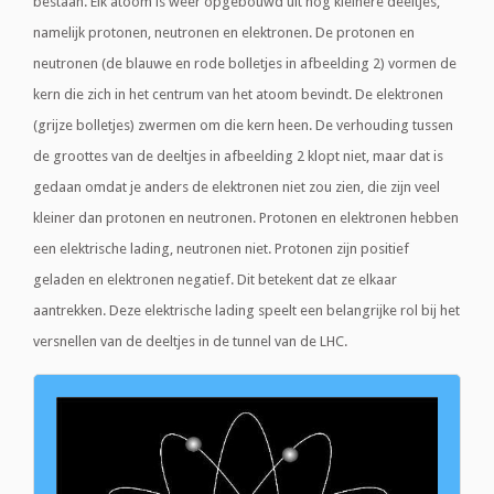
bestaan. Elk atoom is weer opgebouwd uit nóg kleinere deeltjes,
namelijk protonen, neutronen en elektronen. De protonen en
neutronen (de blauwe en rode bolletjes in afbeelding 2) vormen de
kern die zich in het centrum van het atoom bevindt. De elektronen
(grijze bolletjes) zwermen om die kern heen. De verhouding tussen
de groottes van de deeltjes in afbeelding 2 klopt niet, maar dat is
gedaan omdat je anders de elektronen niet zou zien, die zijn veel
kleiner dan protonen en neutronen. Protonen en elektronen hebben
een elektrische lading, neutronen niet. Protonen zijn positief
geladen en elektronen negatief. Dit betekent dat ze elkaar
aantrekken. Deze elektrische lading speelt een belangrijke rol bij het
versnellen van de deeltjes in de tunnel van de LHC.