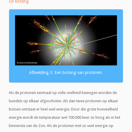
De botsing
Afbeelding 3: Een botsing van protonen.
Als de protonen eenmaal op volle snelheid bewegen worden de
bundels op elkaar afgeschoten. Als dan twee protonen op elkaar
botsen ontstaat er heel veel energie. Door die grote hoeveelheid
energie wordt de temperatuur wel 100.000 keer zo hoog als in het
binnenste van de Zon. Als de protonen met zo veel energie op