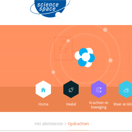
Krachten en
Home
Heelal
Weer en kl
beweging
Het allerkleinste
>
Opdrachten