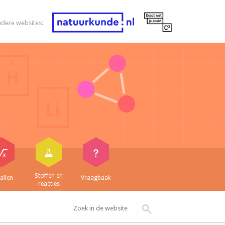
ndere websites:
Stoffen en
allen
Vraagbaak
reacties