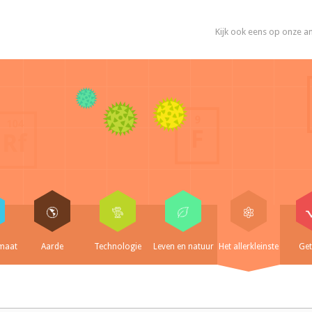
Kijk ook eens op onze a
imaat
Aarde
Technologie
Leven en natuur
Het allerkleinste
Get