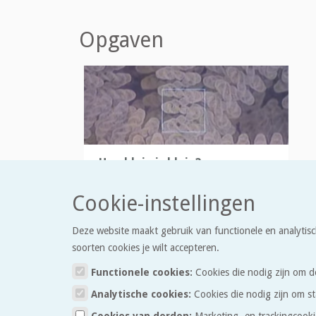
Opgaven
Hoe klein is klein?
Probeer je voor te stellen hoe klein het
Cookie-instellingen
allerkleinste is.
Deze website maakt gebruik van functionele en analytisc
soorten cookies je wilt accepteren.
Functionele cookies:
Cookies die nodig zijn om d
Analytische cookies:
Cookies die nodig zijn om st