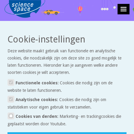
>
>
Cookie-instellingen
Krachten en beweging
Artikelen
Het berekenen van onzekerheden bij
herhaling van metingen
Deze website maakt gebruik van functionele en analytische
cookies, die noodzakelijk zijn om deze site zo goed mogelijk te
Het berekenen van
laten functioneren. Hieronder kan je aangeven welke andere
onzekerheden bij herhaling
soorten cookies je wilt accepteren.
van metingen
Functionele cookies:
Cookies die nodig zijn om de
website te laten functioneren.
Als je in een experiment op zoek gaat naar de ware
Analytische cookies:
Cookies die nodig zijn om
waarde van een grootheid heb je altijd te maken met
statistieken voor eigen gebruik te verzamelen.
onzekerheden. Dit wordt uitgelegd in “Meten is
Cookies van derden:
Marketing- en trackingcookies die
weten! Is dat echt zo?” In dit artikel kun je lezen hoe
geplaatst worden door Youtube.
je die onzekerheden kunt uitrekenen en hoe je