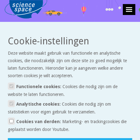
>
>
Cookie-instellingen
Krachten en beweging
Artikelen
Kunstzinnige natuurkunde
Deze website maakt gebruik van functionele en analytische
Kunstzinnige natuurkunde
cookies, die noodzakelijk zijn om deze site zo goed mogelijk te
laten functioneren. Hieronder kan je aangeven welke andere
soorten cookies je wilt accepteren.
Soms verrast de natuur(kunde) ons met iets dat eigenlijk
heel kunstzinnig is. Kijk maar eens naar deze bewegende
Functionele cookies:
Cookies die nodig zijn om de
biljartballen.
website te laten functioneren.
Analytische cookies:
Cookies die nodig zijn om
Al schommelend in de speeltuin heb je misschien wel eens gemerkt
statistieken voor eigen gebruik te verzamelen.
dat het uitmaakt of je op een schommel zit met een lang touw of
Cookies van derden:
Marketing- en trackingcookies die
met een kort touw. De lengte van het touw heeft namelijk invloed op
geplaatst worden door Youtube.
de frequentie van de slingerbeweging, of anders gezegd op de