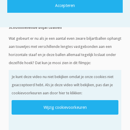
tijdsduur van één slingerbeweging. Hoe langer het touw van de
schommel, hoe langer het duurt voordat je één keer heen en weer
geschommeld bent.
Schommelende biljartballen
Wat gebeurt er nu als je een aantal even zware biljartballen ophangt
aan touwtjes met verschillende lengtes vastgebonden aan een
horizontale staaf en je deze ballen allemaal tegelijk loslaat onder
dezelfde hoek? Dat kun je mooi zien in dit filmpje:
Je kunt deze video nu niet bekijken omdat je onze cookies niet
geaccepteerd hebt. Als je deze video wilt bekijken, pas dan je
cookievoorkeuren aan door hier te klikken:
Wijzig cookievoorkeuren