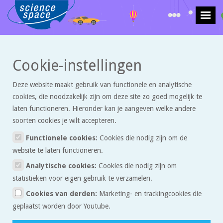
>
>
Cookie-instellingen
Krachten en beweging
Artikelen
Hoe een wc-rol je kan verrassen
Deze website maakt gebruik van functionele en analytische
Hoe een wc-rol je kan
cookies, die noodzakelijk zijn om deze site zo goed mogelijk te
verrassen
laten functioneren. Hieronder kan je aangeven welke andere
soorten cookies je wilt accepteren.
Functionele cookies:
Cookies die nodig zijn om de
Isabelle houdt van naaien en knutselen en kreeg van haar oma een
website te laten functioneren.
kluwen garen. Het garen was nogal los opgewonden. Om te
Analytische cookies:
Cookies die nodig zijn om
voorkomen dat de kluwen in de war zou raken maakte zij van een
statistieken voor eigen gebruik te verzamelen.
wc-rol en twee uitgeknipte rondjes karton een klos om het garen
Cookies van derden:
Marketing- en trackingcookies die
opnieuw op te rollen.
geplaatst worden door Youtube.
Telkens als zij een stuk garen nodig had hield ze de klos in haar ene