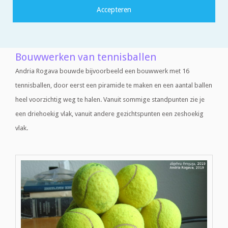
Andria Rogava, een astrofysicus uit Georgië, begon te bouwen met
zijn tennisballen en ontdekte dat je allerlei bijzondere bouwwerken
kunt maken. Kijk maar eens wat hij allemaal al gemaakt heeft.
Bouwwerken van tennisballen
Andria Rogava bouwde bijvoorbeeld een bouwwerk met 16
tennisballen, door eerst een piramide te maken en een aantal ballen
heel voorzichtig weg te halen. Vanuit sommige standpunten zie je
een driehoekig vlak, vanuit andere gezichtspunten een zeshoekig
vlak.