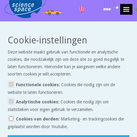
>
>
Cookie-instellingen
Krachten en beweging
Artikelen
Goochelen met tennisballen!
Deze website maakt gebruik van functionele en analytische
Goochelen met tennisballen!
cookies, die noodzakelijk zijn om deze site zo goed mogelijk te
laten functioneren. Hieronder kan je aangeven welke andere
soorten cookies je wilt accepteren.
Wist je dat je van tennisballen heel bijzondere torens kunt
bouwen? Als je ziet hoe de ballen op elkaar liggen, lijkt het
Functionele cookies:
Cookies die nodig zijn om de
alsof sommige ballen zo naar beneden kunnen rollen. Toch
website te laten functioneren.
is dat niet zo, kijk maar naar deze bouwwerken van
Analytische cookies:
Cookies die nodig zijn om
gestapelde tennisballen.
statistieken voor eigen gebruik te verzamelen.
Cookies van derden:
Marketing- en trackingcookies die
Wat doe je als je van tennissen houdt en veel tennisballen op
geplaatst worden door Youtube.
voorraad hebt? Precies, dan ga je torens bouwen van tennisballen!