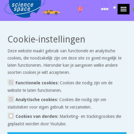
>
>
Cookie-instellingen
Krachten en beweging
Opgaven
Tot waar blijft de wc-rol je verrassen?
Deze website maakt gebruik van functionele en analytische
Tot waar blijft de wc-rol je
cookies, die noodzakelijk zijn om deze site zo goed mogelijk te
verrassen?
laten functioneren. Hieronder kan je aangeven welke andere
soorten cookies je wilt accepteren.
Functionele cookies:
Cookies die nodig zijn om de
Hoe een wc-rol je kan verrassen
In het artikel
staat een filmpje
website te laten functioneren.
van een klos garen dat op tafel ligt en waar geprobeerd wordt met
Analytische cookies:
Cookies die nodig zijn om
één hand een stuk garen af te rollen. Dit gaat mis, want het garen
statistieken voor eigen gebruik te verzamelen.
wordt niet van de klos afgewikkeld maar juist opgewikkeld.
Cookies van derden:
Marketing- en trackingcookies die
Hieronder zie je een foto van de situatie.
geplaatst worden door Youtube.