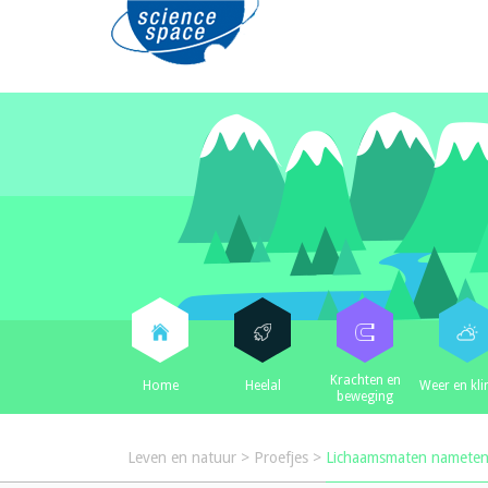
Krachten en
Home
Heelal
Weer en kl
beweging
Leven en natuur
>
Proefjes
>
Lichaamsmaten namete