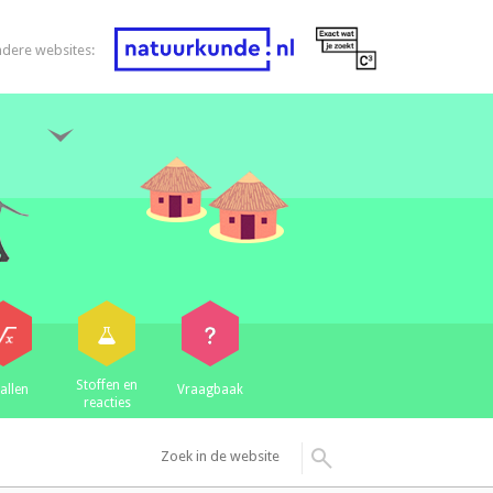
ndere websites:
Stoffen en
allen
Vraagbaak
reacties