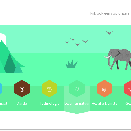
Kijk ook eens op onze a
imaat
Aarde
Technologie
Leven en natuur
Het allerkleinste
Get
n