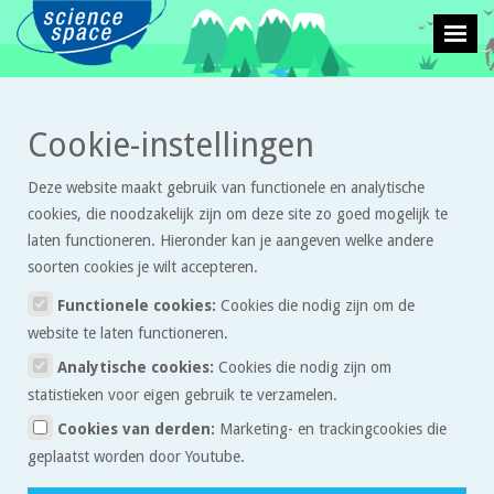
>
>
Cookie-instellingen
Leven en natuur
Proefjes
Bevrucht een plant
Deze website maakt gebruik van functionele en analytische
Bevrucht een plant
cookies, die noodzakelijk zijn om deze site zo goed mogelijk te
laten functioneren. Hieronder kan je aangeven welke andere
soorten cookies je wilt accepteren.
Hoe planten bevrucht worden kan je zelf zien. Als je er het geduld
voor hebt, moet je dit proefje eens proberen!
Functionele cookies:
Cookies die nodig zijn om de
website te laten functioneren.
Benodigdheden
Analytische cookies:
Cookies die nodig zijn om
2 planten in een pot of in de tuin, waarbij de stampers en
statistieken voor eigen gebruik te verzamelen.
meeldraden goed te zien zijn, bijvoorbeeld een aardbeiplant
Cookies van derden:
Marketing- en trackingcookies die
Een wattenstaafje
geplaatst worden door Youtube.
Veel geduld!