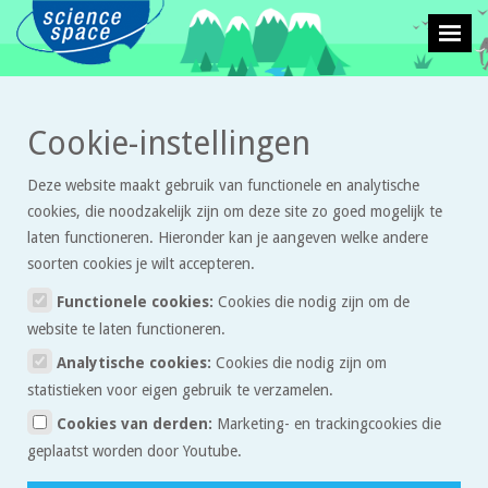
>
>
Cookie-instellingen
Leven en natuur
Artikelen
Bekijk je oog met eigen ogen
Deze website maakt gebruik van functionele en analytische
Bekijk je oog met eigen ogen
cookies, die noodzakelijk zijn om deze site zo goed mogelijk te
laten functioneren. Hieronder kan je aangeven welke andere
soorten cookies je wilt accepteren.
Anatomie en werking van het oog
In het artikel
kun je met een
simulatie nagaan hoe verschillende delen van je oog genoemd
Functionele cookies:
Cookies die nodig zijn om de
worden en wat hun functie is. De simulatie laat zien hoe je met je
website te laten functioneren.
ogen kunt kijken naar de wereld om je heen. Maar behalve kijken
Analytische cookies:
Cookies die nodig zijn om
naar de wereld om je heen kun je ook kijken naar sommige delen
statistieken voor eigen gebruik te verzamelen.
van je oog die in dit artikel worden genoemd.
Cookies van derden:
Marketing- en trackingcookies die
geplaatst worden door Youtube.
Hieronder zie je een tekening van het oog zoals die in de simulatie