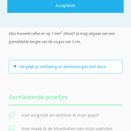
- Op een gegeven moment zie je de twee stippen als één stip
- Kun je verklaren hoe dat komt?
- Meet nu de afstand tussen jou en de muur
- En kun je nu berekenen hoe dicht de netvliescellen op elkaar zitten
2
(dus hoeveel cellen er op 1 mm
zitten)? Je mag uitgaan van een
gemiddelde lengte van de oogas van 2 cm.
Vergelijk je verklaring en berekeningen met deze
Gerelateerde proefjes
Hoe vergroot en verklein ik mijn pupil?
Hoe maak ik de bloedvaten van mijn vaatvlies