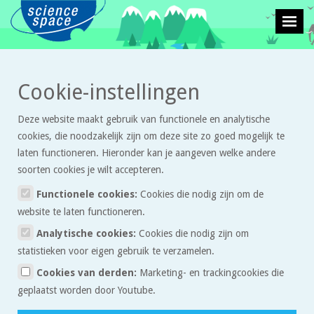
>
>
Cookie-instellingen
Leven en natuur
Proefjes
Hoe dicht zitten de netvliescellen op elkaar
in mijn gele vlek?
Deze website maakt gebruik van functionele en analytische
cookies, die noodzakelijk zijn om deze site zo goed mogelijk te
Hoe dicht zitten de
laten functioneren. Hieronder kan je aangeven welke andere
netvliescellen op elkaar in mijn
soorten cookies je wilt accepteren.
gele vlek?
Functionele cookies:
Cookies die nodig zijn om de
website te laten functioneren.
Analytische cookies:
Cookies die nodig zijn om
- Zet twee duidelijke stippen op papier op een onderlinge afstand
statistieken voor eigen gebruik te verzamelen.
van 2 mm
Cookies van derden:
Marketing- en trackingcookies die
- Plak het papier op een muur en ga steeds verder van de muur
geplaatst worden door Youtube.
staan