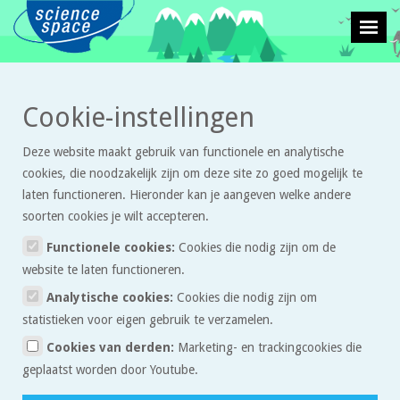
>
>
Cookie-instellingen
Leven en natuur
Proefjes
Hoe groot is mijn blinde vlek en welke vorm
heeft hij?
Deze website maakt gebruik van functionele en analytische
cookies, die noodzakelijk zijn om deze site zo goed mogelijk te
Hoe groot is mijn blinde vlek
laten functioneren. Hieronder kan je aangeven welke andere
en welke vorm heeft hij?
soorten cookies je wilt accepteren.
Functionele cookies:
Cookies die nodig zijn om de
website te laten functioneren.
Bij deze proef heb je de hulp van iemand anders nodig.
Analytische cookies:
Cookies die nodig zijn om
- Knip een strook papier van ongeveer 3 cm bij 10 cm. Zet een
statistieken voor eigen gebruik te verzamelen.
duidelijke stip aan het eind van de strook en maak midden in de stip
Cookies van derden:
Marketing- en trackingcookies die
een gaatje met schaar of passerpunt (1).
geplaatst worden door Youtube.
- Zet een kruisteken op een groter vel papier (2).