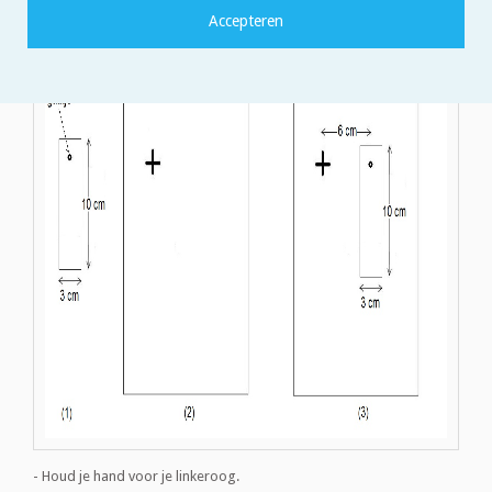
- Leg de strook met stip op ongeveer 6 cm van het kruisteken (3).
- Houd je hand voor je linkeroog.