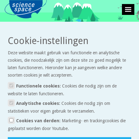
>
>
Cookie-instellingen
Leven en natuur
Proefjes
Hoe maak ik de bloedvaten van mijn
vaatvlies zichtbaar?
Deze website maakt gebruik van functionele en analytische
cookies, die noodzakelijk zijn om deze site zo goed mogelijk te
Hoe maak ik de bloedvaten
laten functioneren. Hieronder kan je aangeven welke andere
van mijn vaatvlies zichtbaar?
soorten cookies je wilt accepteren.
Functionele cookies:
Cookies die nodig zijn om de
website te laten functioneren.
- Neem een stuk karton (10 cm x 10 cm) en prik in het midden een
klein gaatje.
Analytische cookies:
Cookies die nodig zijn om
statistieken voor eigen gebruik te verzamelen.
- Houd het karton met het gaatje zo dicht mogelijk voor één van je
ogen. Bedek het andere oog met je hand.
Cookies van derden:
Marketing- en trackingcookies die
geplaatst worden door Youtube.
- Kijk door het gaatje naar een vel wit papier.
- Beweeg het stuk karton zo dat het gaatje heel kleine cirkeltjes