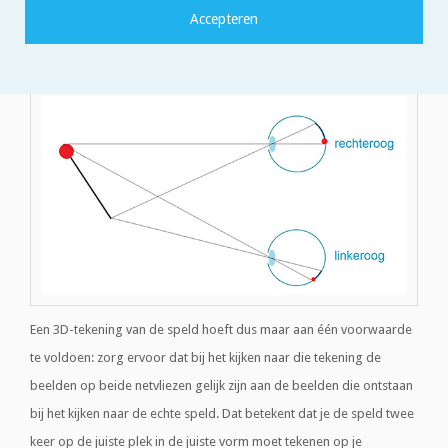
gevormd op beide netvliezen die net iets verschillend zijn qua
grootte en plaats. Dit komt doordat elk oog vanuit een iets andere
positie naar de speld kijkt. Zie de figuur hieronder.
Een 3D-tekening van de speld hoeft dus maar aan één voorwaarde
te voldoen: zorg ervoor dat bij het kijken naar die tekening de
beelden op beide netvliezen gelijk zijn aan de beelden die ontstaan
bij het kijken naar de echte speld. Dat betekent dat je de speld twee
keer op de juiste plek in de juiste vorm moet tekenen op je