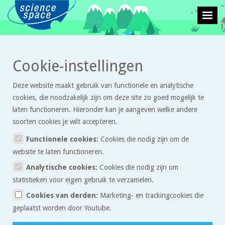
>
>
Cookie-instellingen
Leven en natuur
Proefjes
Hoe maak ik een 3D-tekening en hoe moet ik
ernaar kijken?
Deze website maakt gebruik van functionele en analytische
cookies, die noodzakelijk zijn om deze site zo goed mogelijk te
Hoe maak ik een 3D-tekening
laten functioneren. Hieronder kan je aangeven welke andere
en hoe moet ik ernaar kijken?
soorten cookies je wilt accepteren.
Functionele cookies:
Cookies die nodig zijn om de
website te laten functioneren.
In een 3D-tekening zie je diepte zoals je dat ook ziet als je kijkt naar
de dingen om je heen. Het zien van diepte is mogelijk doordat je
Analytische cookies:
Cookies die nodig zijn om
statistieken voor eigen gebruik te verzamelen.
Hoe
kijkt met twee ogen in plaats van één. Dit wordt uitgelegd in
kunnen we diepte zien?
Cookies van derden:
Marketing- en trackingcookies die
geplaatst worden door Youtube.
Als je bijvoorbeeld kijkt naar een speld worden er beelden