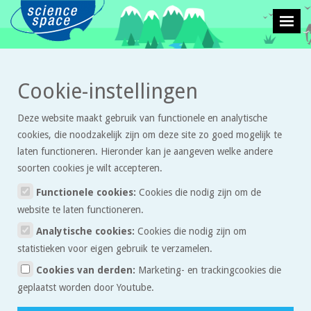
>
>
Cookie-instellingen
Leven en natuur
Opgaven
DNA-profielen
Deze website maakt gebruik van functionele en analytische
DNA-profielen
cookies, die noodzakelijk zijn om deze site zo goed mogelijk te
laten functioneren. Hieronder kan je aangeven welke andere
soorten cookies je wilt accepteren.
In films en televisieseries wordt ook vaak over DNA of DNA-
profielen gesproken. Als je de film GATTACA bekijkt of sommige
Functionele cookies:
Cookies die nodig zijn om de
van de afleveringen van CSI, dan heb je stof genoeg om een
website te laten functioneren.
werkstuk tes schrijven over DNA. Deze films zijn makkelijk te vinden
Analytische cookies:
Cookies die nodig zijn om
in de videotheek.
statistieken voor eigen gebruik te verzamelen.
Cookies van derden:
Marketing- en trackingcookies die
Belangrijke onderdelen
geplaatst worden door Youtube.
Voor een werkstuk over DNA aan de hand van een van deze films