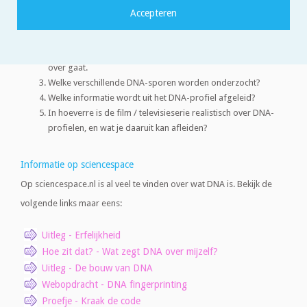
zijn de volgende onderdelen in ieder geval belangrijk:
Wat is DNA en wat voor rol speelt het in ons lichaam?
Beschrijf kort (maximaal 100 woorden) waar het verhaal
over gaat.
Welke verschillende DNA-sporen worden onderzocht?
Welke informatie wordt uit het DNA-profiel afgeleid?
In hoeverre is de film / televisieserie realistisch over DNA-
profielen, en wat je daaruit kan afleiden?
Informatie op sciencespace
Op sciencespace.nl is al veel te vinden over wat DNA is. Bekijk de
volgende links maar eens:
Uitleg - Erfelijkheid
Hoe zit dat? - Wat zegt DNA over mijzelf?
Uitleg - De bouw van DNA
Webopdracht - DNA fingerprinting
Proefje - Kraak de code