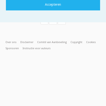
«
1
2
Over ons
Disclaimer
Comité van Aanbeveling
Copyright
Cookies
Sponsoren
Instructie voor auteurs