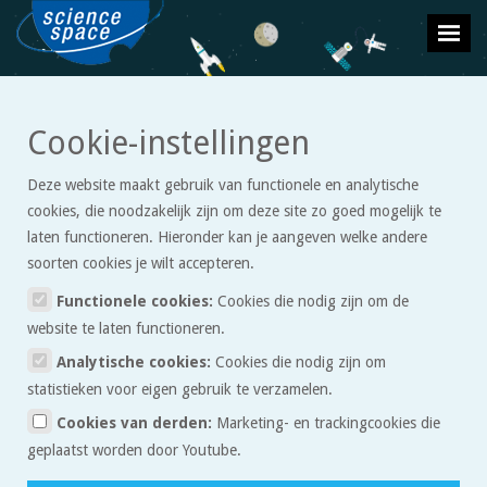
Cookie-instellingen
Heelal
Deze website maakt gebruik van functionele en analytische
cookies, die noodzakelijk zijn om deze site zo goed mogelijk te
laten functioneren. Hieronder kan je aangeven welke andere
soorten cookies je wilt accepteren.
De Aarde is slechts een klein bolletje in het enorme heelal. Om
ons heen vinden we planeten, sterren, nevels en
Functionele cookies:
Cookies die nodig zijn om de
sterrenstelsels. Maar ondanks al deze objecten is het heelal
website te laten functioneren.
eigenlijk heel erg leeg. Meer weten? Kijk eens rond!
Analytische cookies:
Cookies die nodig zijn om
statistieken voor eigen gebruik te verzamelen.
Cookies van derden:
Marketing- en trackingcookies die
geplaatst worden door Youtube.