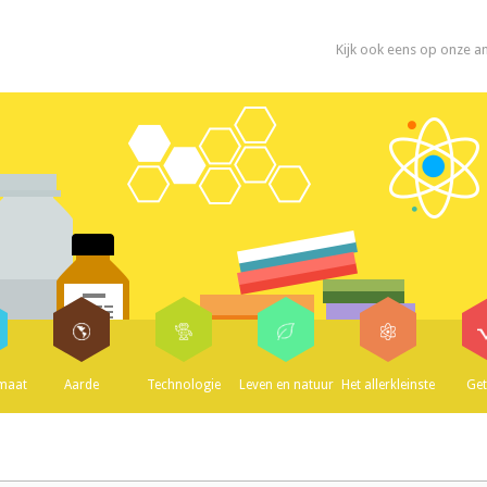
Kijk ook eens op onze a
imaat
Aarde
Technologie
Leven en natuur
Het allerkleinste
Get