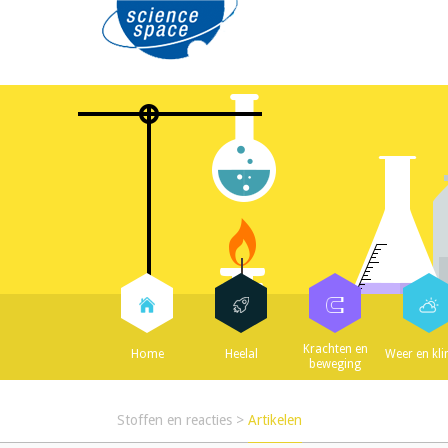
Krachten en
Home
Heelal
Weer en kl
beweging
Stoffen en reacties
>
Artikelen