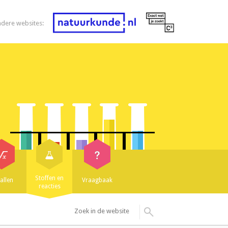
ndere websites:
Stoffen en
allen
Vraagbaak
reacties