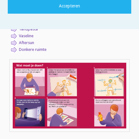
Fluorescerende stift/marker (oranje werkt het beste, geel of
groen kan ook)
UV-lamp
Zonnebrandcrème of sunblock (UVA+B)
Tandpasta
Vaseline
Aftersun
Donkere ruimte