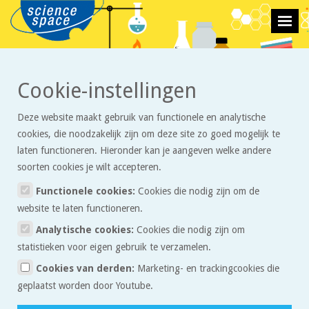
>
>
Cookie-instellingen
Stoffen en reacties
Proefjes
De werking van zonnebrandcrème
Deze website maakt gebruik van functionele en analytische
De werking van
cookies, die noodzakelijk zijn om deze site zo goed mogelijk te
zonnebrandcrème
laten functioneren. Hieronder kan je aangeven welke andere
soorten cookies je wilt accepteren.
Functionele cookies:
Cookies die nodig zijn om de
Je gaat in deze proef de werking onderzoeken van
website te laten functioneren.
zonnebrandcrème (sunblock). Je kunt daarbij zelf zien welke
Analytische cookies:
Cookies die nodig zijn om
middelen werken om je huid tegen de zon te beschermen.
statistieken voor eigen gebruik te verzamelen.
Wat heb je nodig?
Cookies van derden:
Marketing- en trackingcookies die
geplaatst worden door Youtube.
Een vel wit papier (A4)