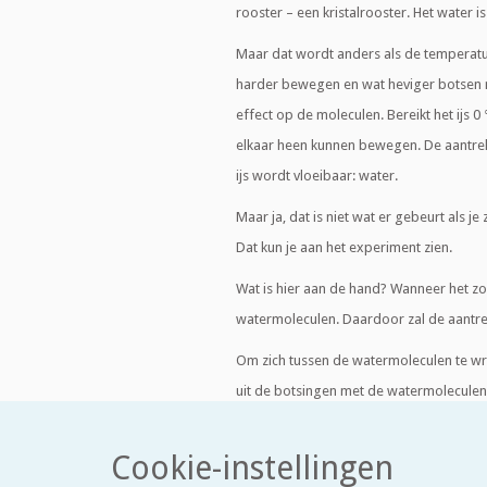
rooster – een kristalrooster. Het water is 
Maar dat wordt anders als de temperat
harder bewegen en wat heviger botsen m
effect op de moleculen. Bereikt het ijs
elkaar heen kunnen bewegen. De aantrek
ijs wordt vloeibaar: water.
Maar ja, dat is niet wat er gebeurt als je 
Dat kun je aan het experiment zien.
Wat is hier aan de hand? Wanneer het zou
watermoleculen. Daardoor zal de aantre
Om zich tussen de watermoleculen te wr
uit de botsingen met de watermolecule
ijs wordt dus kouder! Maar omdat de af
binnendringen van de zoutdeeltjes, krijg
Cookie-instellingen
water ligt dan ook lager dan 0 °C. Voor 