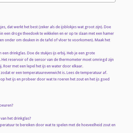
kjes, dat werkt het best (zeker als de ijsblokjes wat groot zijn). Doe
s in een droge theedoek te wikkelen en er op te slaan met een hamer
nten onder om deuken in de tafel of vloer te voorkomen). Maak het
een drinkglas. Doe de stukjes ijs erbij. Heb je een grote
. Het reservoir of de sensor van de thermometer moet omringd zijn
j. Roer met een lepel het ijs en water door elkaar.
n zodat er een temperatuurevenwicht is. Lees de temperatuur af.
 op het ijs en probeer door wat te roeren het zout en het ijs goed
ebeuren?
 van het drinkglas?
peratuur te bereiken door wat te spelen met de hoeveelheid zout en