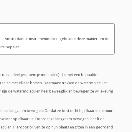
ools-Amsterdamse instrumentmaker, gebruikte deze manier om de
 te bepalen.
es (deze deeltjes noem je moleculen) die met een bepaalde
gen en met elkaar botsen. Daarnaast trekken de watermoleculen
er zijn de watermoleculen heel beweeglijk en bewegen ze willekeurig
e heel langzaam bewegen. Omdat ze best dicht bij elkaar in de buurt
gskracht op elkaar uit. Doordat ze langzaam bewegen, heeft de
eculen. Hierdoor blijven ze op hun plaats en zitten in een geordend