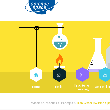
Krachten en
Home
Heelal
Weer en kl
beweging
Stoffen en reacties
>
Proefjes
>
Kan water kouder zijn