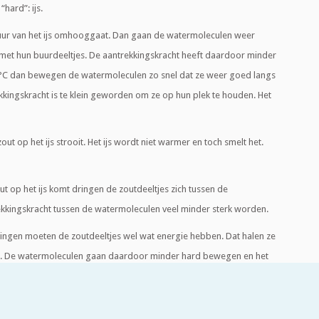
“hard”: ijs.
uur van het ijs omhooggaat. Dan gaan de watermoleculen weer
et hun buurdeeltjes. De aantrekkingskracht heeft daardoor minder
 0 °C dan bewegen de watermoleculen zo snel dat ze weer goed langs
kingskracht is te klein geworden om ze op hun plek te houden. Het
zout op het ijs strooit. Het ijs wordt niet warmer en toch smelt het.
t op het ijs komt dringen de zoutdeeltjes zich tussen de
kkingskracht tussen de watermoleculen veel minder sterk worden.
ingen moeten de zoutdeeltjes wel wat energie hebben. Dat halen ze
n. De watermoleculen gaan daardoor minder hard bewegen en het
stand tussen de watermoleculen groter is geworden door het
 je vloeibaar water dat toch heel koud wordt. Het vriespunt van zout
op de winterse weg geldt het belangrijkste: zolang het maar geen ijs