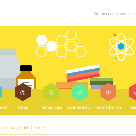
Kijk ook eens op onze a
imaat
Aarde
Technologie
Leven en natuur
Het allerkleinste
Get
 dan nul graden Celsius?