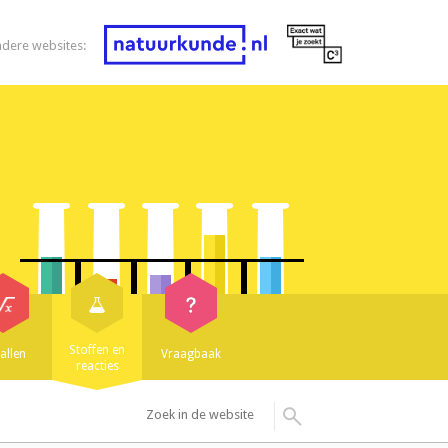
ndere websites:
Stoffen en
allen
Vraagbaak
reacties