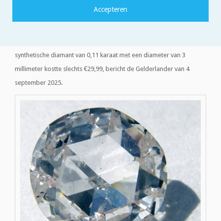
In 2025 verraste winkelketen Zeeman het publiek met het aanbod
van diamanten ‘uit het lab’ (figuur 1)[1] voor een veel lagere prijs
dan ‘echte diamanten’. In no time was de voorraad uitverkocht. Een
synthetische diamant van 0,11 karaat met een diameter van 3
millimeter kostte slechts €29,99, bericht de Gelderlander van 4
september 2025.