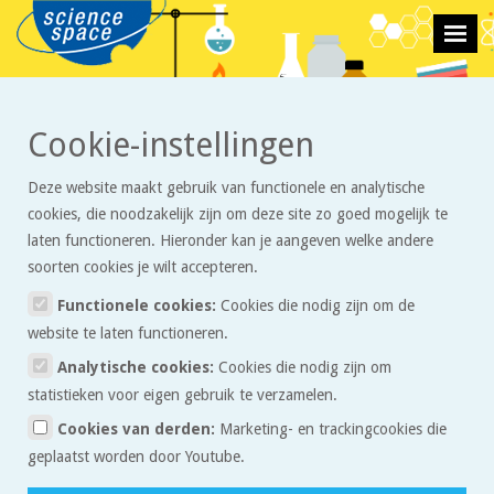
>
Cookie-instellingen
Stoffen en reacties
Opdrachten
Deze website maakt gebruik van functionele en analytische
cookies, die noodzakelijk zijn om deze site zo goed mogelijk te
Opgaven
Alfabetisch
Meest recent
laten functioneren. Hieronder kan je aangeven welke andere
soorten cookies je wilt accepteren.
Functionele cookies:
Cookies die nodig zijn om de
website te laten functioneren.
Analytische cookies:
Cookies die nodig zijn om
statistieken voor eigen gebruik te verzamelen.
Zeeman verkoopt diamant uit
Cookies van derden:
Marketing- en trackingcookies die
het lab voor een prikkie
geplaatst worden door Youtube.
Zo goed als echt?