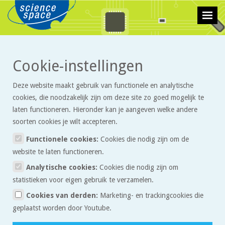
>
>
Cookie-instellingen
Technologie
Artikelen
Lenzen
Deze website maakt gebruik van functionele en analytische
Lenzen
cookies, die noodzakelijk zijn om deze site zo goed mogelijk te
laten functioneren. Hieronder kan je aangeven welke andere
soorten cookies je wilt accepteren.
Lenzen worden veel gebruikt in allerlei appartaten. Ook in je oog
zit een lens. Wat zijn lenzen eigenlijk precies en wat doen ze?
Functionele cookies:
Cookies die nodig zijn om de
website te laten functioneren.
Hol en bol
Analytische cookies:
Cookies die nodig zijn om
Een lens is een transparant voorwerp dat lichtstralen van richting
statistieken voor eigen gebruik te verzamelen.
kan laten veranderen. Hierdoor kan het beeld voor de lens vergroot
Cookies van derden:
Marketing- en trackingcookies die
of verkleind worden. Bij een positieve (bolle) lens worden de
geplaatst worden door Youtube.
lichtstralen die evenwijdig de lens invallen, naar elkaar toe gebogen