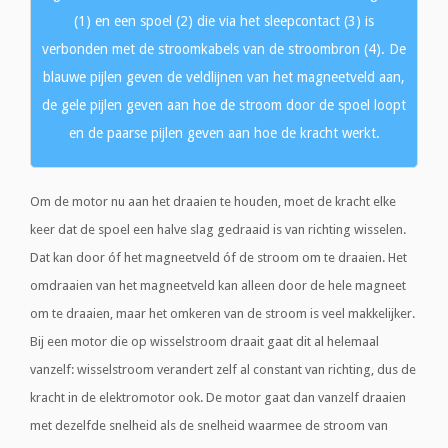
(1) en een spoel (2) die via het sleepcontact (3) is
verbonden met de stroomkabels van de stroombron (4). De
blauwe pijlen geven de veldlijnen van het magneetveld aan,
de gele pijlen geven aan hoe de stroom door de spoel loopt
en de paarse pijlen geven aan hoe de kracht werkt.
Om de motor nu aan het draaien te houden, moet de kracht elke
keer dat de spoel een halve slag gedraaid is van richting wisselen.
Dat kan door óf het magneetveld óf de stroom om te draaien. Het
omdraaien van het magneetveld kan alleen door de hele magneet
om te draaien, maar het omkeren van de stroom is veel makkelijker.
Bij een motor die op wisselstroom draait gaat dit al helemaal
vanzelf: wisselstroom verandert zelf al constant van richting, dus de
kracht in de elektromotor ook. De motor gaat dan vanzelf draaien
met dezelfde snelheid als de snelheid waarmee de stroom van