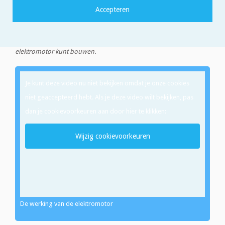
uitlaatgassen uitstoot, is in opkomst. En het is nog niet eens
moeilijk om er zelf een te maken. Hier lees je hoe de elektromotor
dit artikel
werkt, in
vind je een beschrijving hoe je zelf een
elektromotor kunt bouwen.
Je kunt deze video nu niet bekijken omdat je onze cookies
niet geaccepteerd hebt. Als je deze video wilt bekijken, pas
dan je cookievoorkeuren aan door hier te klikken:
Wijzig cookievoorkeuren
De werking van de elektromotor