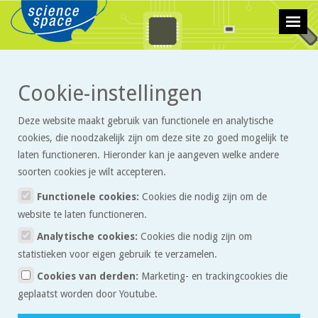
>
>
Cookie-instellingen
Technologie
Artikelen
Werking van de elektromotor
Deze website maakt gebruik van functionele en analytische
Werking van de elektromotor
cookies, die noodzakelijk zijn om deze site zo goed mogelijk te
laten functioneren. Hieronder kan je aangeven welke andere
soorten cookies je wilt accepteren.
Zonder elektromotoren, dus motoren die een elektrische stroom
kunnen omzetten in beweging, zou onze moderne wereld bij wijze
Functionele cookies:
Cookies die nodig zijn om de
van spreken zelf niet meer draaien. Ze zitten in zo ongeveer alles
website te laten functioneren.
wat beweegt: van cd-spelers en magnetrons tot hijskranen en
Analytische cookies:
Cookies die nodig zijn om
treinen. Ze bestaan in alle soorten en maten. De trilfunctie van je
statistieken voor eigen gebruik te verzamelen.
mobieltje werkt met een klein elektromotortje, maar er worden
Cookies van derden:
Marketing- en trackingcookies die
ook hele polders drooggehouden met pompen die op een
geplaatst worden door Youtube.
elektromotor werken. En ook de elektrische auto, die zelf geen