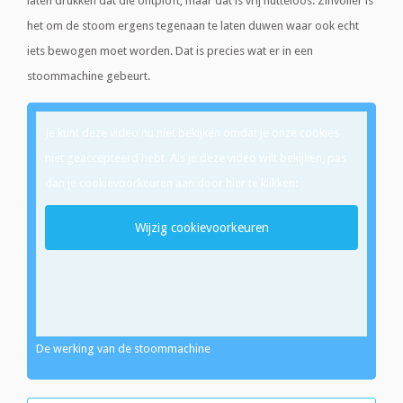
laten drukken dat die ontploft, maar dat is vrij nutteloos. Zinvoller is
het om de stoom ergens tegenaan te laten duwen waar ook echt
iets bewogen moet worden. Dat is precies wat er in een
stoommachine gebeurt.
Je kunt deze video nu niet bekijken omdat je onze cookies
niet geaccepteerd hebt. Als je deze video wilt bekijken, pas
dan je cookievoorkeuren aan door hier te klikken:
Wijzig cookievoorkeuren
De werking van de stoommachine