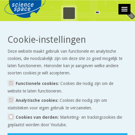
>
>
Cookie-instellingen
Technologie
Artikelen
Werking van de stoommachine
Deze website maakt gebruik van functionele en analytische
Werking van de stoommachine
cookies, die noodzakelijk zijn om deze site zo goed mogelijk te
laten functioneren. Hieronder kan je aangeven welke andere
soorten cookies je wilt accepteren.
In het begin van de 19e eeuw begon in de Westerse wereld een
ontwikkeling die de hele maatschappij tot op de dag van vandaag
Functionele cookies:
Cookies die nodig zijn om de
drastisch veranderd heeft: de Industriële Revolutie. Die revolutie
website te laten functioneren.
werd ingeluid door de uitvinding van de stoommachine, en
Analytische cookies:
Cookies die nodig zijn om
daarom is de stoommachine een interessant onderwerp om eens
statistieken voor eigen gebruik te verzamelen.
wat beter naar te kijken. In het artikel hier kun je lezen hoe zo’n
Cookies van derden:
Marketing- en trackingcookies die
dit artikel
machine eigenlijk werkt, en in
kun je lezen hoe de
geplaatst worden door Youtube.
stoommachine tot ontwikkeling gekomen is.