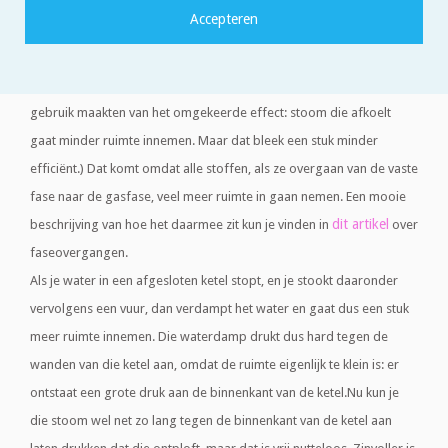
Het principe waar alle modernere stoommachines op werken, is het
feit dat verdampend water een enorme druk kan creëren. (In het
begin van het stoomtijdperk waren er ook een paar ontwerpen die
gebruik maakten van het omgekeerde effect: stoom die afkoelt
gaat minder ruimte innemen. Maar dat bleek een stuk minder
efficiënt.) Dat komt omdat alle stoffen, als ze overgaan van de vaste
fase naar de gasfase, veel meer ruimte in gaan nemen. Een mooie
dit artikel
beschrijving van hoe het daarmee zit kun je vinden in
over
faseovergangen.
Als je water in een afgesloten ketel stopt, en je stookt daaronder
vervolgens een vuur, dan verdampt het water en gaat dus een stuk
meer ruimte innemen. Die waterdamp drukt dus hard tegen de
wanden van die ketel aan, omdat de ruimte eigenlijk te klein is: er
ontstaat een grote druk aan de binnenkant van de ketel.Nu kun je
die stoom wel net zo lang tegen de binnenkant van de ketel aan