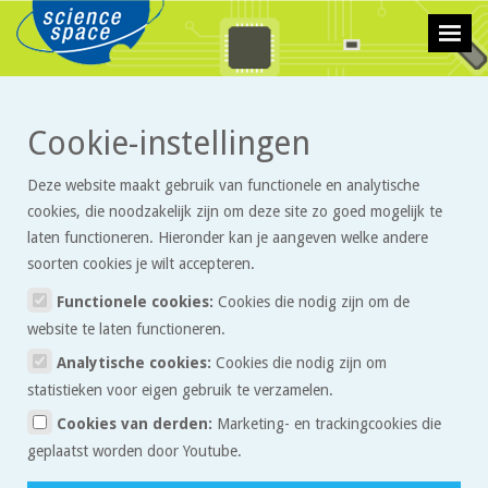
>
>
Cookie-instellingen
Technologie
Artikelen
De werking van de transformator
Deze website maakt gebruik van functionele en analytische
De werking van de
cookies, die noodzakelijk zijn om deze site zo goed mogelijk te
transformator
laten functioneren. Hieronder kan je aangeven welke andere
soorten cookies je wilt accepteren.
Functionele cookies:
Cookies die nodig zijn om de
stroom, weerstand en spanning
Zoals in het artikel over
vermeld
website te laten functioneren.
staat, wordt stroom getransporteerd van de energiecentrale naar
Analytische cookies:
Cookies die nodig zijn om
je huis met behulp van verschillend grote spanningen. De
statistieken voor eigen gebruik te verzamelen.
spanning op de hoogspanningsleiding bijvoorbeeld bedraagt
Cookies van derden:
Marketing- en trackingcookies die
50.000 volt, terwijl het stopcontact slechts 230 volt levert. En die
geplaatst worden door Youtube.
230 volt zouden dan weer veel te veel zijn om in één keer door je
mobieltje heen te jagen bij het opladen. Om een spanning om te