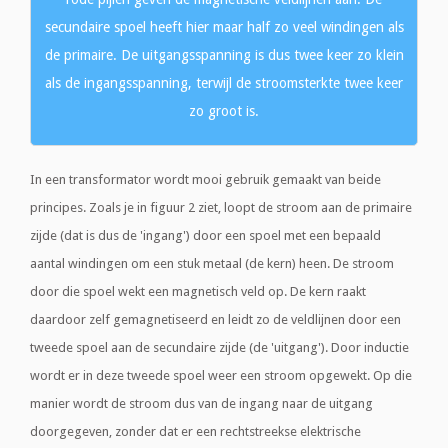
secundaire spoel heeft hier maar half zo veel windingen als
de primaire. De uitgangsspanning is dus twee keer zo klein
als de ingangsspanning, terwijl de stroomsterkte twee keer
zo groot is.
In een transformator wordt mooi gebruik gemaakt van beide
principes. Zoals je in figuur 2 ziet, loopt de stroom aan de primaire
zijde (dat is dus de 'ingang') door een spoel met een bepaald
aantal windingen om een stuk metaal (de kern) heen. De stroom
door die spoel wekt een magnetisch veld op. De kern raakt
daardoor zelf gemagnetiseerd en leidt zo de veldlijnen door een
tweede spoel aan de secundaire zijde (de 'uitgang'). Door inductie
wordt er in deze tweede spoel weer een stroom opgewekt. Op die
manier wordt de stroom dus van de ingang naar de uitgang
doorgegeven, zonder dat er een rechtstreekse elektrische