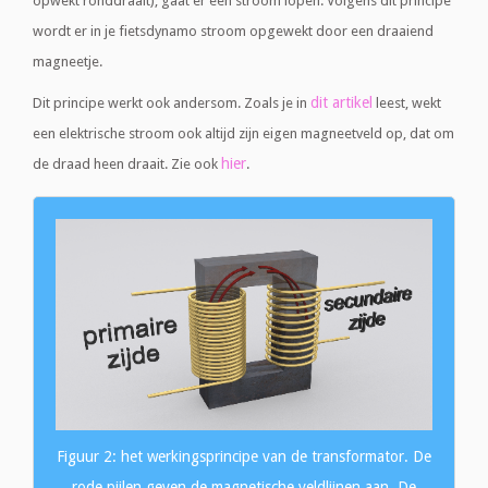
opwekt ronddraait), gaat er een stroom lopen. Volgens dit principe
wordt er in je fietsdynamo stroom opgewekt door een draaiend
magneetje.
dit artikel
Dit principe werkt ook andersom. Zoals je in
leest, wekt
een elektrische stroom ook altijd zijn eigen magneetveld op, dat om
hier
de draad heen draait. Zie ook
.
Figuur 2: het werkingsprincipe van de transformator. De
rode pijlen geven de magnetische veldlijnen aan. De