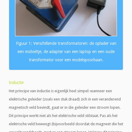
Figuur 1: Verschillende transformatoren: de oplader van
een mobieltje, de adapter van een laptop en een oude
transformator voor een modelspoorbaan.
Inductie
Het principe van inductie is eigenlijk heel simpel: wanneer een
elektrische geleider (zoals een stuk draad) zich in een veranderend
magnetisch veld bevindt, gaat er in die geleider een stroom lopen.
Dit principe werkt niet als het elektrische veld stilstaat. Pas als het
elektrische veld beweegt (bijvoorbeeld doordat de magneet die het