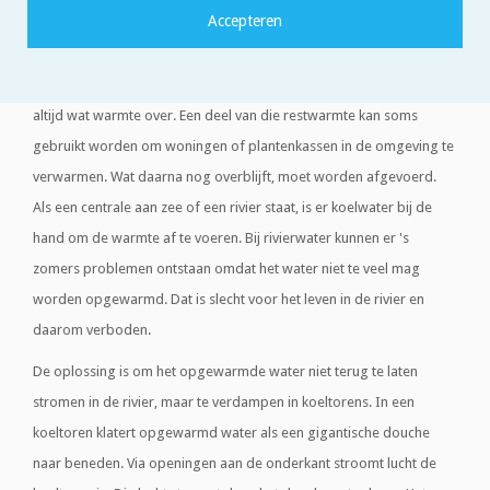
komen, bestaan uit water dat in de koeltoren verdampt.
Elektriciteitscentrales maken hete stoom om elektriciteit te kunnen
maken. Die omzetting lukt nooit voor honderd procent, er blijft
altijd wat warmte over. Een deel van die restwarmte kan soms
gebruikt worden om woningen of plantenkassen in de omgeving te
verwarmen. Wat daarna nog overblijft, moet worden afgevoerd.
Als een centrale aan zee of een rivier staat, is er koelwater bij de
hand om de warmte af te voeren. Bij rivierwater kunnen er 's
zomers problemen ontstaan omdat het water niet te veel mag
worden opgewarmd. Dat is slecht voor het leven in de rivier en
daarom verboden.
De oplossing is om het opgewarmde water niet terug te laten
stromen in de rivier, maar te verdampen in koeltorens. In een
koeltoren klatert opgewarmd water als een gigantische douche
naar beneden. Via openingen aan de onderkant stroomt lucht de