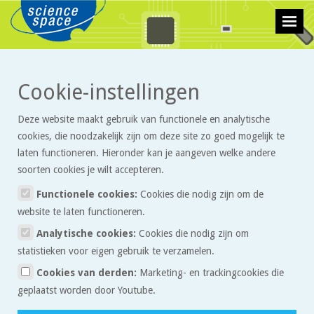
>
>
Cookie-instellingen
Technologie
Artikelen
Toren van formaat
Deze website maakt gebruik van functionele en analytische
Toren van formaat
cookies, die noodzakelijk zijn om deze site zo goed mogelijk te
laten functioneren. Hieronder kan je aangeven welke andere
soorten cookies je wilt accepteren.
Functionele cookies:
Cookies die nodig zijn om de
website te laten functioneren.
Analytische cookies:
Cookies die nodig zijn om
statistieken voor eigen gebruik te verzamelen.
Die enorme gevaartes zie je niet alleen bij kerncentrales, maar ook
Cookies van derden:
Marketing- en trackingcookies die
bij kolencentrales. Het zijn geen schoorstenen, maar koeltorens. Er
geplaatst worden door Youtube.
komt ook geen rook uit. De wolken die je er vaak bovenuit ziet