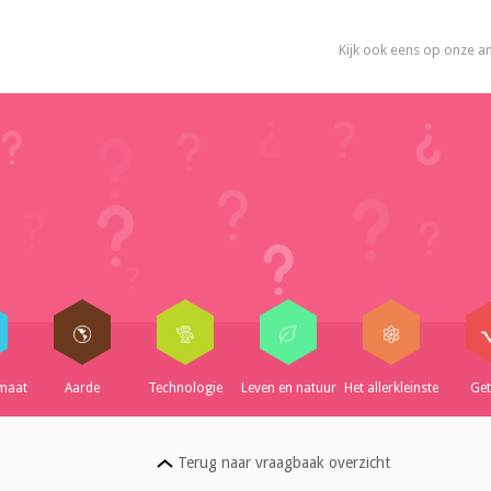
Kijk ook eens op onze a
imaat
Aarde
Technologie
Leven en natuur
Het allerkleinste
Get
Terug naar vraagbaak overzicht