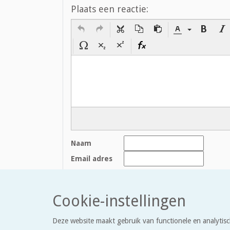
Plaats een reactie:
Naam
Email adres
Houd mij op de hoogte bij reacties
Cookie-instellingen
Bijlagen:
+ Bijlage toevoegen
Deze website maakt gebruik van functionele en analytisc