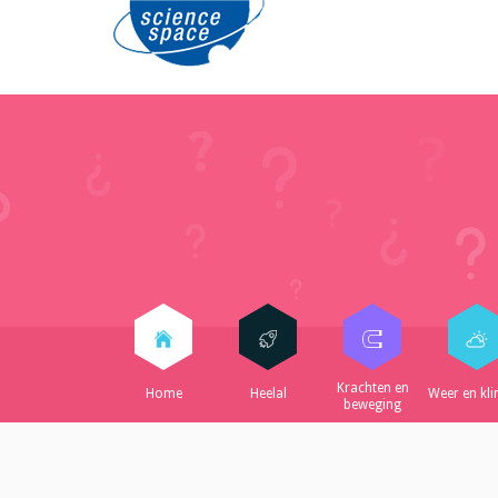
Krachten en
Home
Heelal
Weer en kl
beweging