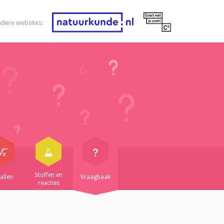
ndere websites:
Stoffen en
allen
Vraagbaak
reacties