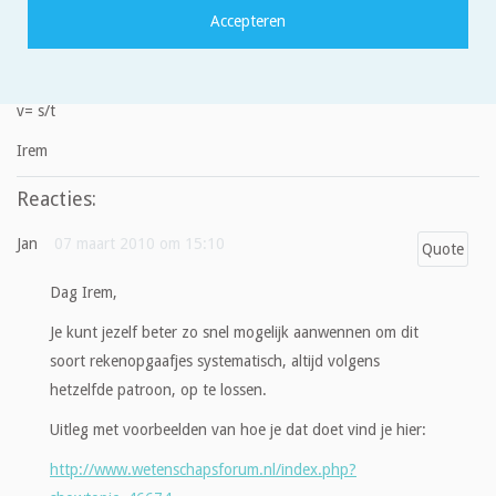
de duinen. Als het paard om 11.40 uur terug komt bij de manege
heeft het 13,5 km gerend. Bereken hoe laat het paard vertrok bij
de manege.
v= s/t
Irem
Reacties:
Jan
07 maart 2010 om 15:10
Quote
Dag Irem,
Je kunt jezelf beter zo snel mogelijk aanwennen om dit
soort rekenopgaafjes systematisch, altijd volgens
hetzelfde patroon, op te lossen.
Uitleg met voorbeelden van hoe je dat doet vind je hier:
http://www.wetenschapsforum.nl/index.php?