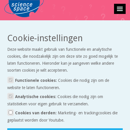
Cookie-instellingen
Terug naar vraagbaak overzicht
Deze website maakt gebruik van functionele en analytische
beweging van een dravend paard
cookies, die noodzakelijk zijn om deze site zo goed mogelijk te
laten functioneren. Hieronder kan je aangeven welke andere
Irem
stelde deze vraag op 10 maart 2010 om 00:26.
soorten cookies je wilt accepteren.
Functionele cookies:
Cookies die nodig zijn om de
website te laten functioneren.
Hallo,
Quote
Analytische cookies:
Cookies die nodig zijn om
Ik heb moeite bij het oplossen van een vraag. Ik weet niet waar ik
statistieken voor eigen gebruik te verzamelen.
moet beginnen en dit moet aanpakken. Zou u mij kunnen helpen?
Cookies van derden:
Marketing- en trackingcookies die
De vraag is als volgt:
geplaatst worden door Youtube.
Een paard draaft met een constante snelheid van 21,6 km/h door