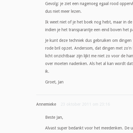
Gevolg: je ziet een nagenoeg egaal rood opperv
dus niet meer lezen.
Ik weet niet of je het boek nog hebt, maar in de p
indien je het transparantje een eind boven het p
Je kunt deze techniek dus gebruiken om dingen 
rode bril opzet. Andersom, dat dingen met zo'n 
licht onzichtbaar zijn lijkt me niet zo voor de h
over moeten nadenken. Als het al kan wordt dat 
ik.
Groet, Jan
Annemieke
23 oktober 2011 om 23:16
Beste Jan,
Alvast super bedankt voor het meedenken. De uitl