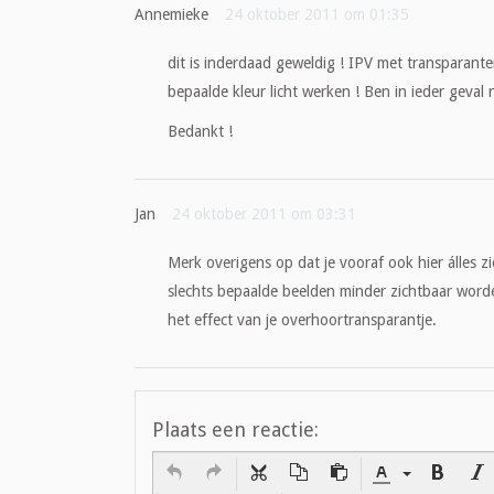
Annemieke
24 oktober 2011 om 01:35
dit is inderdaad geweldig ! IPV met transparante
bepaalde kleur licht werken ! Ben in ieder geval nie
Bedankt !
Jan
24 oktober 2011 om 03:31
Merk overigens op dat je vooraf ook hier álles z
slechts bepaalde beelden minder zichtbaar wor
het effect van je overhoortransparantje.
Plaats een reactie: