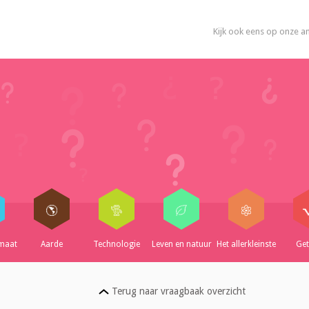
Kijk ook eens op onze a
imaat
Aarde
Technologie
Leven en natuur
Het allerkleinste
Get
Terug naar vraagbaak overzicht