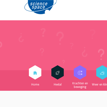
Krachten en
Home
Heelal
Weer en kl
beweging