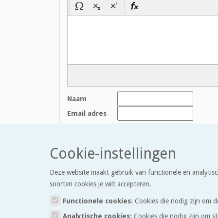
Naam
Email adres
Houd mij op de hoogte bij reacties
Cookie-instellingen
Bijlagen:
+ Bijlage toevoegen
Deze website maakt gebruik van functionele en analytisc
soorten cookies je wilt accepteren.
Bevestig dat je geen robot bent:
Functionele cookies:
Cookies die nodig zijn om d
Analytische cookies:
Cookies die nodig zijn om st