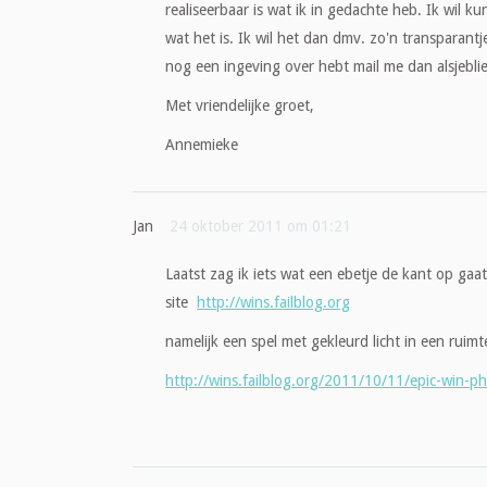
realiseerbaar is wat ik in gedachte heb. Ik wil k
wat het is. Ik wil het dan dmv. zo'n transparantje/
nog een ingeving over hebt mail me dan alsjeblie
Met vriendelijke groet,
Annemieke
Jan
24 oktober 2011 om 01:21
Laatst zag ik iets wat een ebetje de kant op gaat
site
http://wins.failblog.org
namelijk een spel met gekleurd licht in een ruim
http://wins.failblog.org/2011/10/11/epic-win-ph