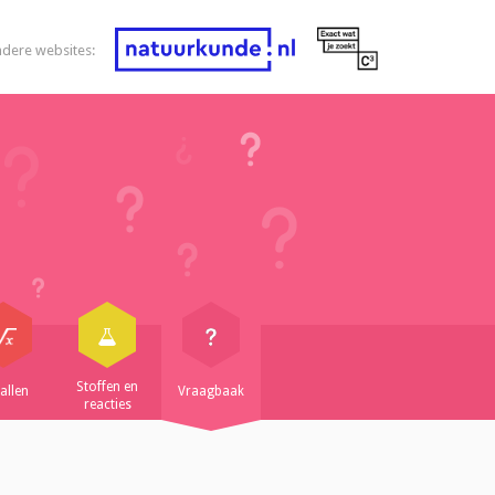
ndere websites:
Stoffen en
allen
Vraagbaak
reacties