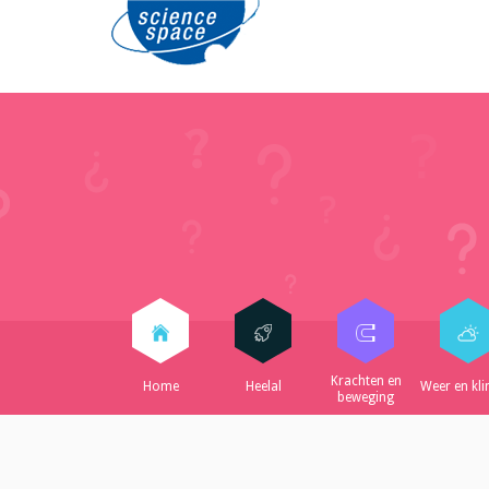
Krachten en
Home
Heelal
Weer en kl
beweging