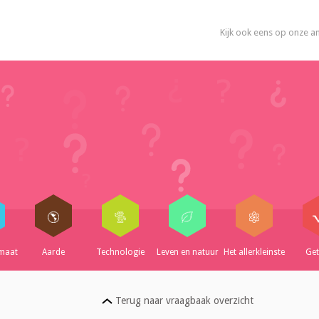
Kijk ook eens op onze a
imaat
Aarde
Technologie
Leven en natuur
Het allerkleinste
Get
Terug naar vraagbaak overzicht