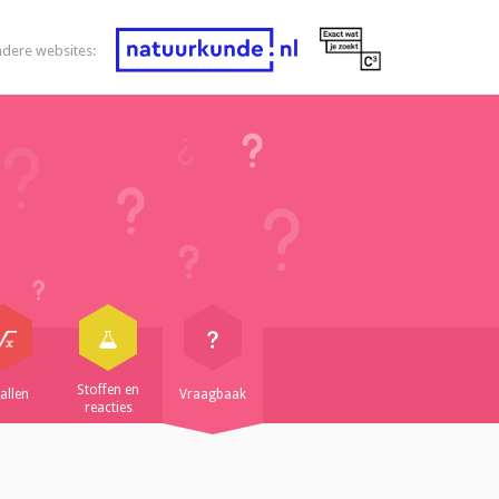
ndere websites:
Stoffen en
allen
Vraagbaak
reacties