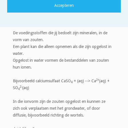
Jan van de Velde
13 maart 2017 om 22:51
Quote
dag Bella,
De voedingsstoffen die jij bedoelt zijn mineralen, in de
vorm van zouten.
Een plant kan die alleen opnemen als die zijn opgelost in
water.
Opgelost in water vormen de bestanddelen van zouten
hun ionen.
2+
Bijvoorbeeld calciumsulfaat CaSO
+ (aq) --> Ca
(aq) +
4
2-
SO
(aq)
4
In die ionvorm zijn de zouten opgelost en kunnen ze
zich ook verplaatsen met het grondwater, of door
diffusie, bijvoorbeeld richting de wortels.