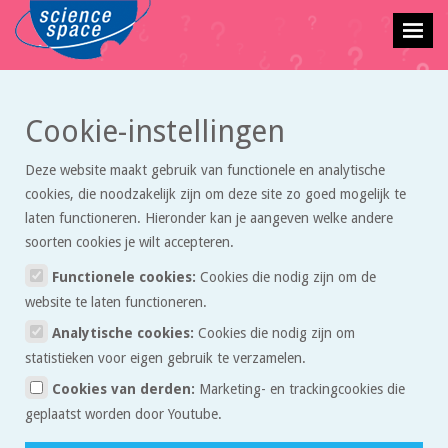
Cookie-instellingen
Terug naar vraagbaak overzicht
Deze website maakt gebruik van functionele en analytische
Planten en ionen
cookies, die noodzakelijk zijn om deze site zo goed mogelijk te
laten functioneren. Hieronder kan je aangeven welke andere
Bella
stelde deze vraag op 13 maart 2017 om 22:13.
soorten cookies je wilt accepteren.
Functionele cookies:
Cookies die nodig zijn om de
website te laten functioneren.
Waarom halen planten voedingsstoffen uit de grond als
Quote
Analytische cookies:
Cookies die nodig zijn om
ionvormen op?
statistieken voor eigen gebruik te verzamelen.
Cookies van derden:
Marketing- en trackingcookies die
geplaatst worden door Youtube.
Reacties: