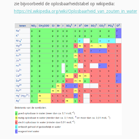
zie bijvoorbeeld de oplosbaarheidstabel op wikipedia:
https://nl.wikipedia.org/wiki/Oplosbaarheid_van_zouten_in_water