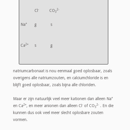
-
2-
Cl
CO
3
+
Na
g s
2+
Ca
s g
natriumcarbonaat is nou eenmaal goed oplosbaar, zoals
overigens alle natriumzouten, en calciumchloride is en
blijft goed oplosbaar, zoals bijna alle chloriden.
+
Maar er zijn natuurlijk veel meer kationen dan alleen Na
2+
-
2-
en Ca
, en meer anionen dan alleen Cl
of CO
. En die
3
kunnen dus ook veel meer slecht oplosbare zouten
vormen.