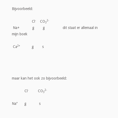
Bijvoorbeeld:
-
2-
Cl
CO
3
Na+ g g dit staat er allemaal in
mijn boek
2
+
Ca
g s
maar kan het ook zo bijvoorbeeld:
-
2-
Cl
CO
3
+
Na
g s