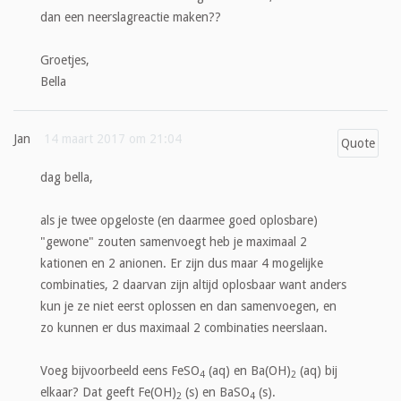
dan een neerslagreactie maken??
Groetjes,
Bella
Jan
14 maart 2017 om 21:04
Quote
dag bella,
als je twee opgeloste (en daarmee goed oplosbare)
"gewone" zouten samenvoegt heb je maximaal 2
kationen en 2 anionen. Er zijn dus maar 4 mogelijke
combinaties, 2 daarvan zijn altijd oplosbaar want anders
kun je ze niet eerst oplossen en dan samenvoegen, en
zo kunnen er dus maximaal 2 combinaties neerslaan.
Voeg bijvoorbeeld eens FeSO
(aq) en Ba(OH)
(aq) bij
4
2
elkaar? Dat geeft Fe(OH)
(s) en BaSO
(s).
2
4