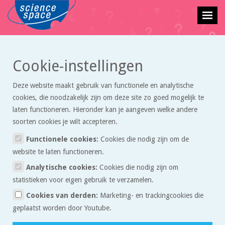
Cookie-instellingen
Terug naar vraagbaak overzicht
Deze website maakt gebruik van functionele en analytische
isomeren
cookies, die noodzakelijk zijn om deze site zo goed mogelijk te
laten functioneren. Hieronder kan je aangeven welke andere
Bhavya
stelde deze vraag op 19 oktober 2020 om 15:22.
soorten cookies je wilt accepteren.
Functionele cookies:
Cookies die nodig zijn om de
website te laten functioneren.
Beste mevrouw/meneer
Quote
Analytische cookies:
Cookies die nodig zijn om
Ik snap het verschil niet tussen keten-en plaatsisomeren.
statistieken voor eigen gebruik te verzamelen.
mvg
Cookies van derden:
Marketing- en trackingcookies die
Reacties:
geplaatst worden door Youtube.
Jan
20 oktober 2020 om 11:43