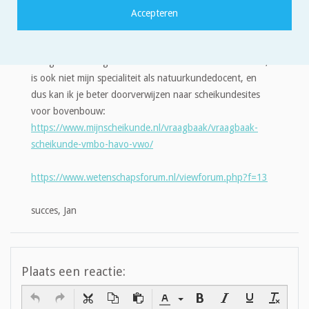
Quote
Dag Bhavya Rathi,
Dat gaat toch nogal wat verder dan onderbouw-science,
is ook niet mijn specialiteit als natuurkundedocent, en
dus kan ik je beter doorverwijzen naar scheikundesites
voor bovenbouw:
https://www.mijnscheikunde.nl/vraagbaak/vraagbaak-
scheikunde-vmbo-havo-vwo/
https://www.wetenschapsforum.nl/viewforum.php?f=13
succes, Jan
Plaats een reactie: