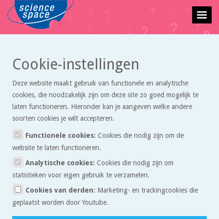
Cookie-instellingen
Terug naar vraagbaak overzicht
Deze website maakt gebruik van functionele en analytische
Bouw van moleculen.
cookies, die noodzakelijk zijn om deze site zo goed mogelijk te
laten functioneren. Hieronder kan je aangeven welke andere
Lisa
stelde deze vraag op 04 maart 2021 om 20:58.
soorten cookies je wilt accepteren.
Functionele cookies:
Cookies die nodig zijn om de
website te laten functioneren.
Ik moet een schoolopdracht maken over "bouw van
Quote
Analytische cookies:
Cookies die nodig zijn om
moleculen". Ik heb popcorn gekozen als voorbeeld van
statistieken voor eigen gebruik te verzamelen.
een chemische reactie. Ik heb de moleculen die betrokken zijn bij
de reactie getekent, namelijk: zetmeel, eiwitten en vezels.
Cookies van derden:
Marketing- en trackingcookies die
Volgende vraag is dat ik een tekening van de verschillende fasen
geplaatst worden door Youtube.
van de stoffen die bij de reactie betrokken zijn, hoe kan ik dat het