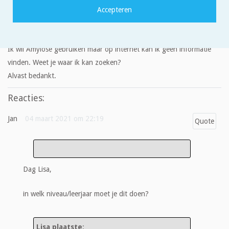
beste doen? laatste vraag is dat ik ook een tekening moet maken,
van één van de atomen in één van de moleculen met hoeveel
protonen, neutronen en elektronen het atoom is opgebouwd van.
Ik wil Amylose gebruiken maar op internet kan ik geen informatie
vinden. Weet je waar ik kan zoeken?
Alvast bedankt.
Reacties:
Jan
04 maart 2021 om 22:19
Quote
Dag Lisa,
in welk niveau/leerjaar moet je dit doen?
Lisa plaatste
: