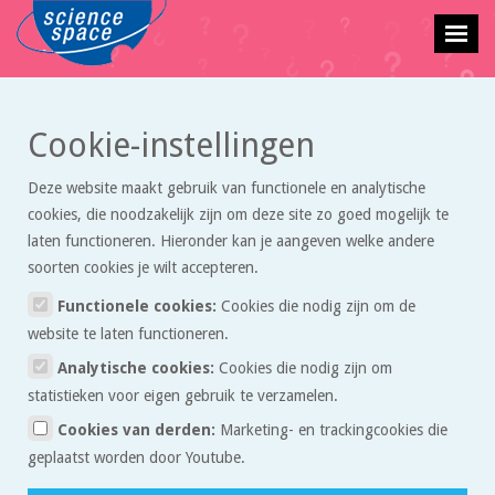
Cookie-instellingen
Terug naar vraagbaak overzicht
Deze website maakt gebruik van functionele en analytische
De wind
cookies, die noodzakelijk zijn om deze site zo goed mogelijk te
laten functioneren. Hieronder kan je aangeven welke andere
Sean
stelde deze vraag op 03 maart 2026 om 10:13.
soorten cookies je wilt accepteren.
Functionele cookies:
Cookies die nodig zijn om de
website te laten functioneren.
Waar komt de wind vandaan?
Quote
Analytische cookies:
Cookies die nodig zijn om
statistieken voor eigen gebruik te verzamelen.
Reacties:
Cookies van derden:
Marketing- en trackingcookies die
geplaatst worden door Youtube.
Jan van de Velde
03 maart 2026 om 12:37
Quote