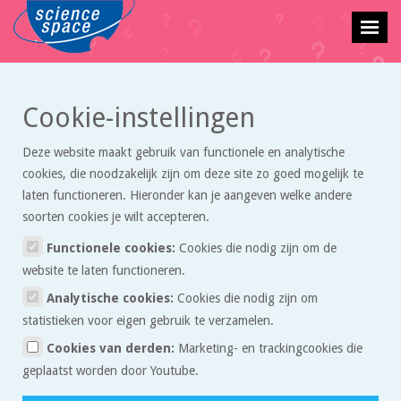
Cookie-instellingen
Terug naar vraagbaak overzicht
Deze website maakt gebruik van functionele en analytische
wind
cookies, die noodzakelijk zijn om deze site zo goed mogelijk te
laten functioneren. Hieronder kan je aangeven welke andere
Lynn Prent
stelde deze vraag op 18 maart 2026 om 09:38.
soorten cookies je wilt accepteren.
Functionele cookies:
Cookies die nodig zijn om de
website te laten functioneren.
Waar komt de wind vandaan?
Quote
Analytische cookies:
Cookies die nodig zijn om
Wind richting?
statistieken voor eigen gebruik te verzamelen.
Reacties:
Cookies van derden:
Marketing- en trackingcookies die
geplaatst worden door Youtube.
Jan van de Velde
20 maart 2026 om 23:14
Quote