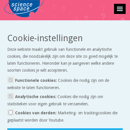
Cookie-instellingen
Vraagbaak
» Overig
Deze website maakt gebruik van functionele en analytische
cookies, die noodzakelijk zijn om deze site zo goed mogelijk te
laten functioneren. Hieronder kan je aangeven welke andere
Beste gebruiker van de vraagbaak,
soorten cookies je wilt accepteren.
In de vraagbaak kun je een vraag stellen over exacte vakken. Wij
Functionele cookies:
Cookies die nodig zijn om de
proberen je zo snel mogelijk te antwoorden. Wees je ervan bewust dat
website te laten functioneren.
we geen pasklare antwoorden sturen, maar tips waarmee je zelf het
Analytische cookies:
Cookies die nodig zijn om
probleem op kunt lossen. Daar leer je het meeste van.
statistieken voor eigen gebruik te verzamelen.
Redactie Sciencespace.nl
Cookies van derden:
Marketing- en trackingcookies die
geplaatst worden door Youtube.
Stel een vraag