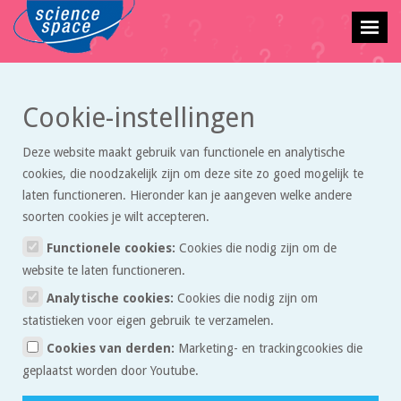
Cookie-instellingen
Vraagbaak
Deze website maakt gebruik van functionele en analytische
cookies, die noodzakelijk zijn om deze site zo goed mogelijk te
laten functioneren. Hieronder kan je aangeven welke andere
Beste gebruiker van de vraagbaak,
soorten cookies je wilt accepteren.
In de vraagbaak kun je een vraag stellen over exacte vakken. Wij
Functionele cookies:
Cookies die nodig zijn om de
proberen je zo snel mogelijk te antwoorden. Wees je ervan bewust dat
website te laten functioneren.
we geen pasklare antwoorden sturen, maar tips waarmee je zelf het
Analytische cookies:
Cookies die nodig zijn om
probleem op kunt lossen. Daar leer je het meeste van.
statistieken voor eigen gebruik te verzamelen.
Redactie Sciencespace.nl
Cookies van derden:
Marketing- en trackingcookies die
geplaatst worden door Youtube.
Stel een vraag