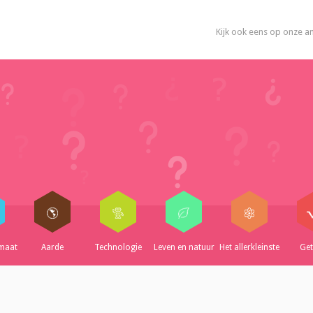
Kijk ook eens op onze a
imaat
Aarde
Technologie
Leven en natuur
Het allerkleinste
Get