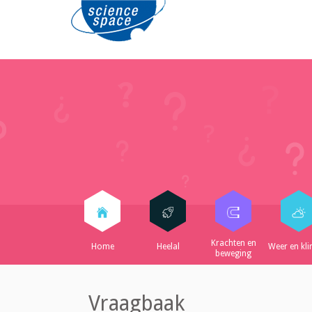
Krachten en
Home
Heelal
Weer en kl
beweging
Vraagbaak