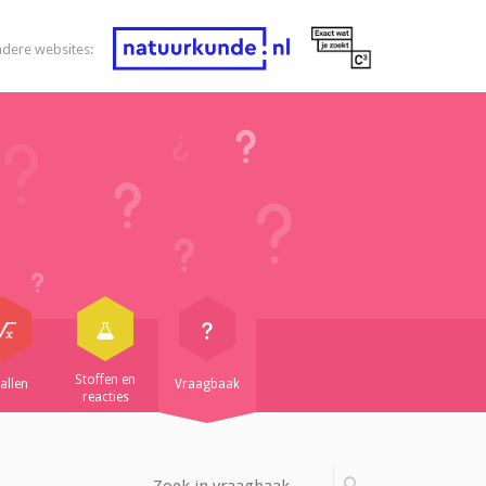
ndere websites:
Stoffen en
allen
Vraagbaak
reacties