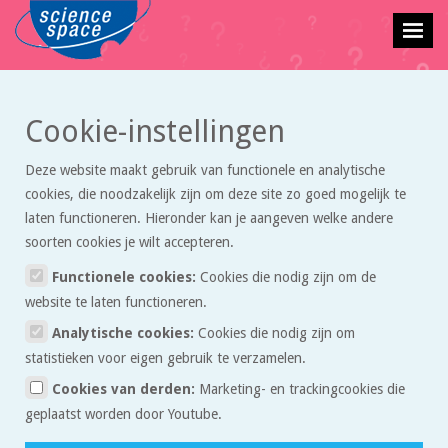
Cookie-instellingen
Vraagbaak
» Het allerkleinste
Deze website maakt gebruik van functionele en analytische
cookies, die noodzakelijk zijn om deze site zo goed mogelijk te
laten functioneren. Hieronder kan je aangeven welke andere
Beste gebruiker van de vraagbaak,
soorten cookies je wilt accepteren.
In de vraagbaak kun je een vraag stellen over exacte vakken. Wij
Functionele cookies:
Cookies die nodig zijn om de
proberen je zo snel mogelijk te antwoorden. Wees je ervan bewust dat
website te laten functioneren.
we geen pasklare antwoorden sturen, maar tips waarmee je zelf het
Analytische cookies:
Cookies die nodig zijn om
probleem op kunt lossen. Daar leer je het meeste van.
statistieken voor eigen gebruik te verzamelen.
Redactie Sciencespace.nl
Cookies van derden:
Marketing- en trackingcookies die
geplaatst worden door Youtube.
Stel een vraag