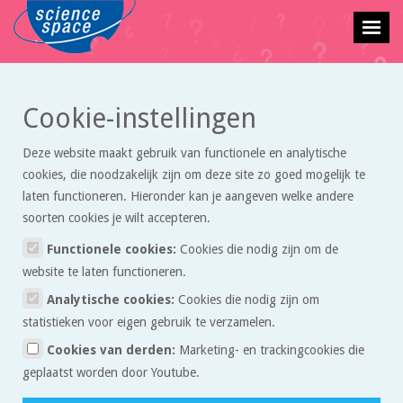
Cookie-instellingen
Vraagbaak
Deze website maakt gebruik van functionele en analytische
cookies, die noodzakelijk zijn om deze site zo goed mogelijk te
laten functioneren. Hieronder kan je aangeven welke andere
Beste gebruiker van de vraagbaak,
soorten cookies je wilt accepteren.
In de vraagbaak kun je een vraag stellen over exacte vakken. Wij
Functionele cookies:
Cookies die nodig zijn om de
proberen je zo snel mogelijk te antwoorden. Wees je ervan bewust dat
website te laten functioneren.
we geen pasklare antwoorden sturen, maar tips waarmee je zelf het
Analytische cookies:
Cookies die nodig zijn om
probleem op kunt lossen. Daar leer je het meeste van.
statistieken voor eigen gebruik te verzamelen.
Redactie Sciencespace.nl
Cookies van derden:
Marketing- en trackingcookies die
geplaatst worden door Youtube.
Stel een vraag