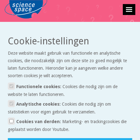
Cookie-instellingen
Vraagbaak
» Overig
Deze website maakt gebruik van functionele en analytische
cookies, die noodzakelijk zijn om deze site zo goed mogelijk te
laten functioneren. Hieronder kan je aangeven welke andere
Beste gebruiker van de vraagbaak,
soorten cookies je wilt accepteren.
In de vraagbaak kun je een vraag stellen over exacte vakken. Wij
Functionele cookies:
Cookies die nodig zijn om de
proberen je zo snel mogelijk te antwoorden. Wees je ervan bewust dat
website te laten functioneren.
we geen pasklare antwoorden sturen, maar tips waarmee je zelf het
Analytische cookies:
Cookies die nodig zijn om
probleem op kunt lossen. Daar leer je het meeste van.
statistieken voor eigen gebruik te verzamelen.
Redactie Sciencespace.nl
Cookies van derden:
Marketing- en trackingcookies die
geplaatst worden door Youtube.
Stel een vraag