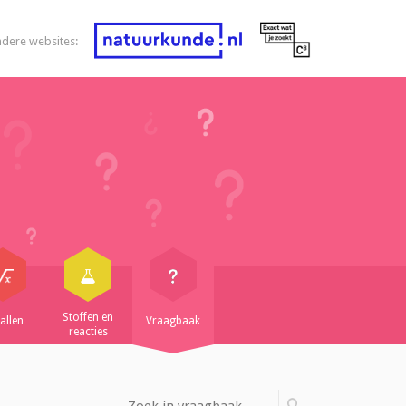
ndere websites:
Stoffen en
allen
Vraagbaak
reacties