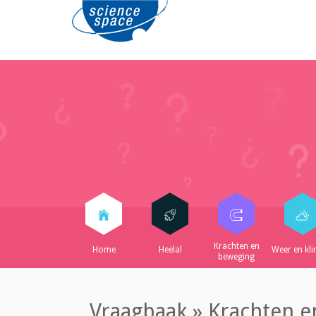
Krachten en
Home
Heelal
Weer en kl
beweging
Vraagbaak
» Krachten e