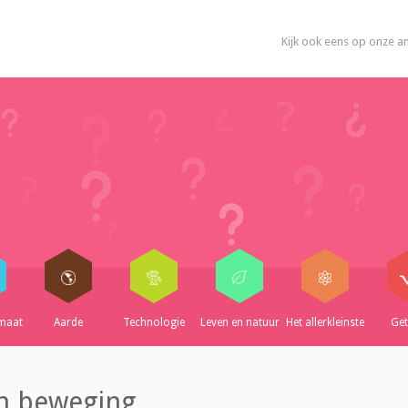
Kijk ook eens op onze a
imaat
Aarde
Technologie
Leven en natuur
Het allerkleinste
Get
n beweging