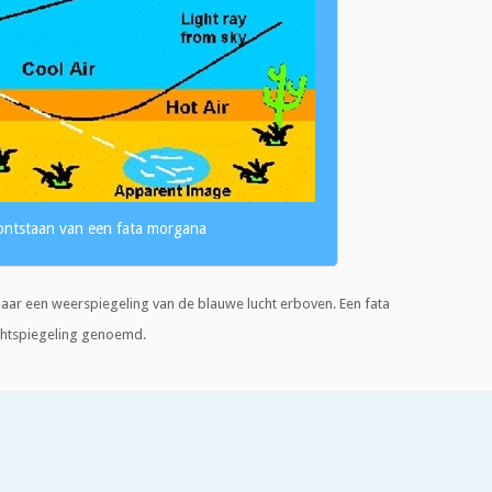
ontstaan van een fata morgana
aar een weerspiegeling van de blauwe lucht erboven. Een fata
htspiegeling genoemd.
iologie in opleiding. Als in de natuur rond loop en alle