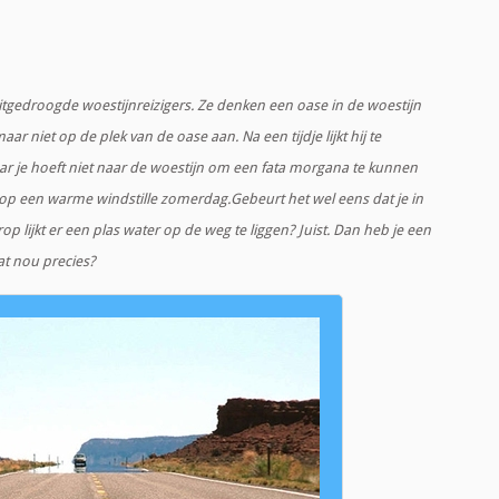
itgedroogde woestijnreizigers. Ze denken een oase in de woestijn
r niet op de plek van de oase aan. Na een tijdje lijkt hij te
aar je hoeft niet naar de woestijn om een fata morgana te kunnen
ig op een warme windstille zomerdag.Gebeurt het wel eens dat je in
p lijkt er een plas water op de weg te liggen? Juist. Dan heb je een
at nou precies?