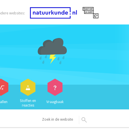
ndere websites:
Stoffen en
allen
Vraagbaak
reacties