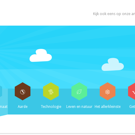
Kijk ook eens op onze a
imaat
Aarde
Technologie
Leven en natuur
Het allerkleinste
Get