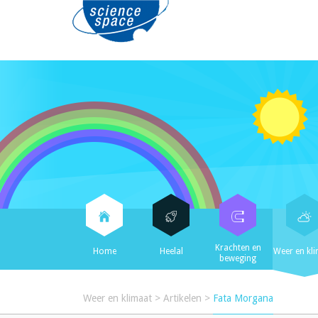
Krachten en
Home
Heelal
Weer en kl
beweging
Weer en klimaat
>
Artikelen
>
Fata Morgana