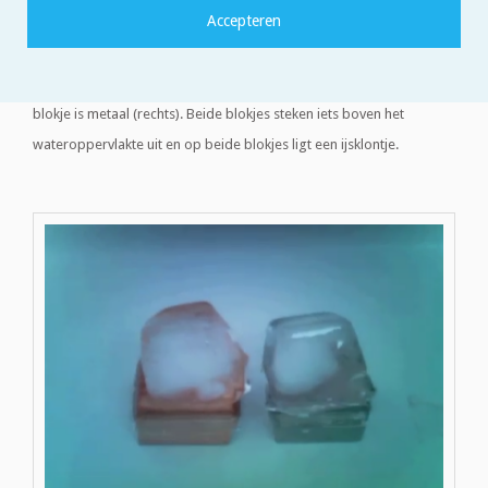
In onderstaande afbeelding zie je een beeldje van een filmpje van
een experiment. Hierbij heeft een docent twee blokjes in een bakje
met warm water gelegd. Het ene blokje is hout (links) het ander
blokje is metaal (rechts). Beide blokjes steken iets boven het
wateroppervlakte uit en op beide blokjes ligt een ijsklontje.