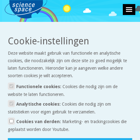
>
>
Cookie-instellingen
Weer en klimaat
Artikelen
Smeltende ijsklontjes op hout en metaal
Deze website maakt gebruik van functionele en analytische
Smeltende ijsklontjes op hout
cookies, die noodzakelijk zijn om deze site zo goed mogelijk te
en metaal
laten functioneren. Hieronder kan je aangeven welke andere
soorten cookies je wilt accepteren.
In de natuur- en scheikunde kom je de begrippen
Functionele cookies:
Cookies die nodig zijn om de
warmte en temperatuur veel tegen. Deze twee
website te laten functioneren.
begrippen worden nogal eens verward. In dit artikel
Analytische cookies:
Cookies die nodig zijn om
kijken we naar twee smeltende ijsklontjes en
statistieken voor eigen gebruik te verzamelen.
verklaren we dit met de begrippen warmte en
Cookies van derden:
Marketing- en trackingcookies die
temperatuur.
geplaatst worden door Youtube.